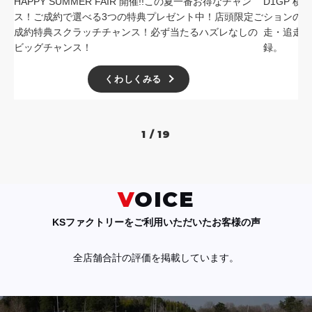
HAPPY SUMMER FAIR 開催!!この夏一番お得なチャン
D1GP 
ス！ご成約で選べる3つの特典プレゼント中！店頭限定ご
ションの中
成約特典スクラッチチャンス！必ず当たるハズレなしの
走・追走
ビッグチャンス！
録。
くわしくみる
1 / 19
VOICE
KSファクトリーをご利用いただいたお客様の声
全店舗合計の評価を掲載しています。