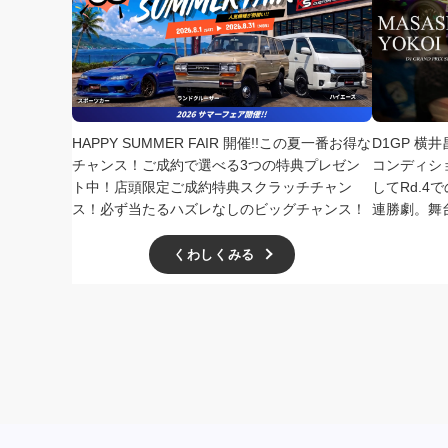
HAPPY SUMMER FAIR 開催!!この夏一番お得な
D1GP 横
チャンス！ご成約で選べる3つの特典プレゼン
コンディシ
ト中！店頭限定ご成約特典スクラッチチャン
してRd.
ス！必ず当たるハズレなしのビッグチャンス！
連勝劇。舞
くわしくみる