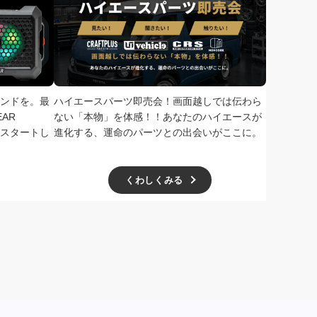
ンドを。最
ハイエースパーツ即売会！画面越しでは伝わら
次回、2026
AR
ない「本物」を体感！！あなたのハイエースが
で開催！ド
扱いをスタートし
進化する、運命のパーツとの出会いがここに。
学無料、一
ー主催の極
くわしくみる