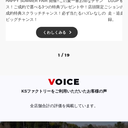
HAPPY SUMMER FAIR 開催!!この夏一番お得なチャン
D1GP 
ス！ご成約で選べる3つの特典プレゼント中！店頭限定ご
ションの中
成約特典スクラッチチャンス！必ず当たるハズレなしの
走・追走
ビッグチャンス！
録。
くわしくみる
1 / 19
VOICE
KSファクトリーをご利用いただいたお客様の声
全店舗合計の評価を掲載しています。