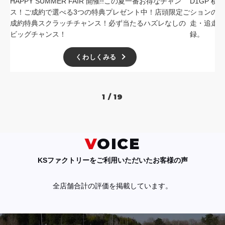
HAPPY SUMMER FAIR 開催!!この夏一番お得なチャン
D1GP 
ス！ご成約で選べる3つの特典プレゼント中！店頭限定ご
ションの中
成約特典スクラッチチャンス！必ず当たるハズレなしの
走・追走
ビッグチャンス！
録。
くわしくみる
1 / 19
VOICE
KSファクトリーをご利用いただいたお客様の声
全店舗合計の評価を掲載しています。