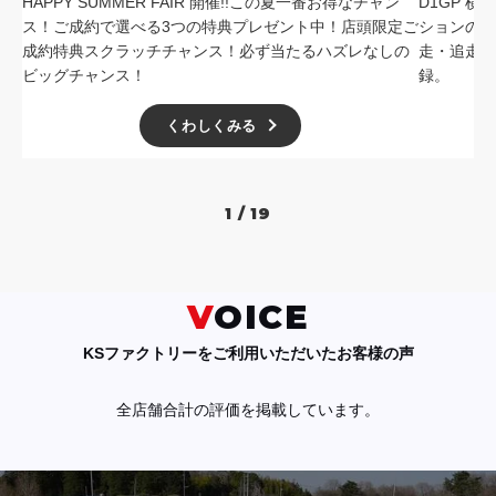
HAPPY SUMMER FAIR 開催!!この夏一番お得なチャン
D1GP 
ス！ご成約で選べる3つの特典プレゼント中！店頭限定ご
ションの中
成約特典スクラッチチャンス！必ず当たるハズレなしの
走・追走
ビッグチャンス！
録。
くわしくみる
1 / 19
VOICE
KSファクトリーをご利用いただいたお客様の声
全店舗合計の評価を掲載しています。