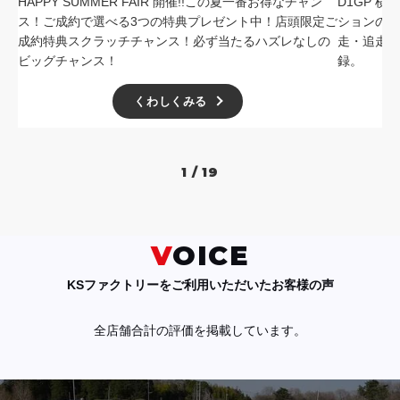
HAPPY SUMMER FAIR 開催!!この夏一番お得なチャン
D1GP 
ス！ご成約で選べる3つの特典プレゼント中！店頭限定ご
ションの中
成約特典スクラッチチャンス！必ず当たるハズレなしの
走・追走
ビッグチャンス！
録。
くわしくみる
1 / 19
VOICE
KSファクトリーをご利用いただいたお客様の声
全店舗合計の評価を掲載しています。