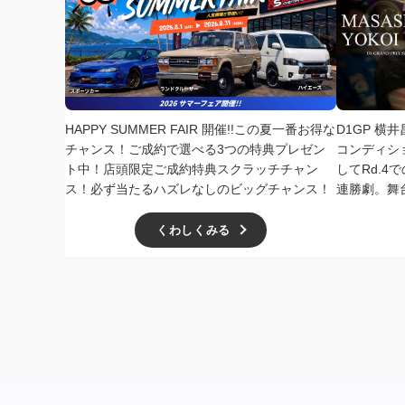
HAPPY SUMMER FAIR 開催!!この夏一番お得な
D1GP 横
チャンス！ご成約で選べる3つの特典プレゼン
コンディシ
ト中！店頭限定ご成約特典スクラッチチャン
してRd.
ス！必ず当たるハズレなしのビッグチャンス！
連勝劇。舞
くわしくみる