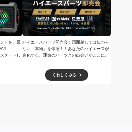
ンドを。最
ハイエースパーツ即売会！画面越しでは伝わら
次回、2026
AR
ない「本物」を体感！！あなたのハイエースが
で開催！ド
扱いをスタートし
進化する、運命のパーツとの出会いがここに。
学無料、一
ー主催の極
くわしくみる