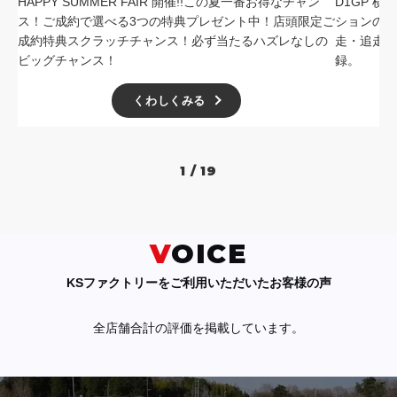
HAPPY SUMMER FAIR 開催!!この夏一番お得なチャン
D1GP 
ス！ご成約で選べる3つの特典プレゼント中！店頭限定ご
ションの中
成約特典スクラッチチャンス！必ず当たるハズレなしの
走・追走
ビッグチャンス！
録。
くわしくみる
1 / 19
VOICE
KSファクトリーをご利用いただいたお客様の声
全店舗合計の評価を掲載しています。