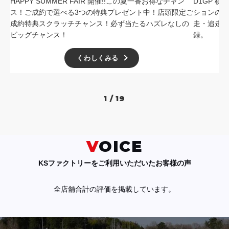
HAPPY SUMMER FAIR 開催!!この夏一番お得なチャン
D1GP 
ス！ご成約で選べる3つの特典プレゼント中！店頭限定ご
ションの中
成約特典スクラッチチャンス！必ず当たるハズレなしの
走・追走
ビッグチャンス！
録。
くわしくみる
1 / 19
VOICE
KSファクトリーをご利用いただいたお客様の声
全店舗合計の評価を掲載しています。