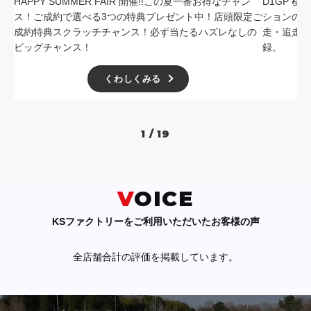
HAPPY SUMMER FAIR 開催!!この夏一番お得なチャン
D1GP 
ス！ご成約で選べる3つの特典プレゼント中！店頭限定ご
ションの中
成約特典スクラッチチャンス！必ず当たるハズレなしの
走・追走
ビッグチャンス！
録。
くわしくみる
1 / 19
VOICE
KSファクトリーをご利用いただいたお客様の声
全店舗合計の評価を掲載しています。