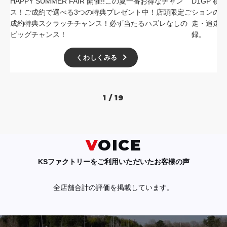
HAPPY SUMMER FAIR 開催!!この夏一番お得なチャン
D1GP 
ス！ご成約で選べる3つの特典プレゼント中！店頭限定ご
ションの中
成約特典スクラッチチャンス！必ず当たるハズレなしの
走・追走
ビッグチャンス！
録。
くわしくみる
1 / 19
VOICE
KSファクトリーをご利用いただいたお客様の声
全店舗合計の評価を掲載しています。