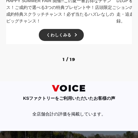
HAPPY SUMMER FAIR 開催!!この夏一番お得なチャン
D1GP 
ス！ご成約で選べる3つの特典プレゼント中！店頭限定ご
ションの中
成約特典スクラッチチャンス！必ず当たるハズレなしの
走・追走
ビッグチャンス！
録。
くわしくみる
1 / 19
VOICE
KSファクトリーをご利用いただいたお客様の声
全店舗合計の評価を掲載しています。