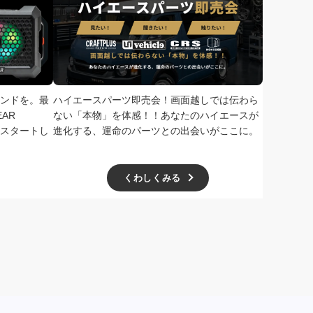
ンドを。最
ハイエースパーツ即売会！画面越しでは伝わら
次回、2026
AR
ない「本物」を体感！！あなたのハイエースが
で開催！ド
扱いをスタートし
進化する、運命のパーツとの出会いがここに。
学無料、一
ー主催の極
くわしくみる