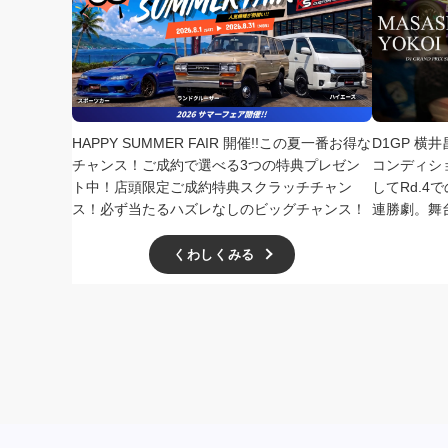
HAPPY SUMMER FAIR 開催!!この夏一番お得な
D1GP 横
チャンス！ご成約で選べる3つの特典プレゼン
コンディシ
ト中！店頭限定ご成約特典スクラッチチャン
してRd.
ス！必ず当たるハズレなしのビッグチャンス！
連勝劇。舞
くわしくみる