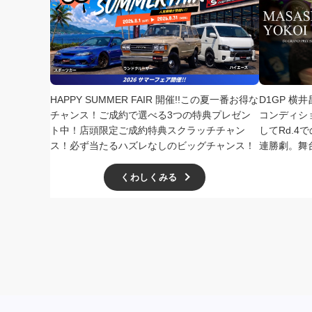
HAPPY SUMMER FAIR 開催!!この夏一番お得な
D1GP 横
チャンス！ご成約で選べる3つの特典プレゼン
コンディシ
ト中！店頭限定ご成約特典スクラッチチャン
してRd.
ス！必ず当たるハズレなしのビッグチャンス！
連勝劇。舞
くわしくみる