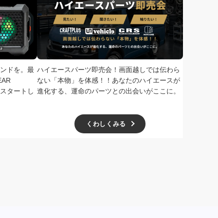
ンドを。最
ハイエースパーツ即売会！画面越しでは伝わら
次回、2026
AR
ない「本物」を体感！！あなたのハイエースが
で開催！ド
扱いをスタートし
進化する、運命のパーツとの出会いがここに。
学無料、一
ー主催の極
くわしくみる