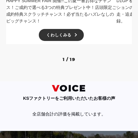
HAPPY SUMMER FAIR 開催!!この夏一番お得なチャン
D1GP 
ス！ご成約で選べる3つの特典プレゼント中！店頭限定ご
ションの中
成約特典スクラッチチャンス！必ず当たるハズレなしの
走・追走
ビッグチャンス！
録。
くわしくみる
1 / 19
VOICE
KSファクトリーをご利用いただいたお客様の声
全店舗合計の評価を掲載しています。