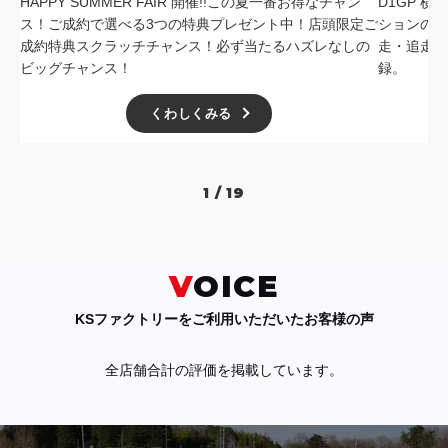
HAPPY SUMMER FAIR 開催!!この夏一番お得なチャン
D1GP 
ス！ご成約で選べる3つの特典プレゼント中！店頭限定ご
ションの中
成約特典スクラッチチャンス！必ず当たるハズレなしの
走・追走
ビッグチャンス！
録。
くわしくみる
1 / 19
VOICE
KSファクトリーをご利用いただいたお客様の声
全店舗合計の評価を掲載しています。