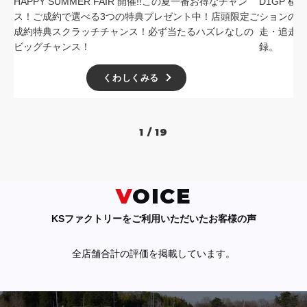
HAPPY SUMMER FAIR 開催!!この夏一番お得なチャン
D1GP 
ス！ご成約で選べる3つの特典プレゼント中！店頭限定ご
ションの中
成約特典スクラッチチャンス！必ず当たるハズレなしの
走・追走
ビッグチャンス！
録。
くわしくみる
1 / 19
VOICE
KSファクトリーをご利用いただいたお客様の声
全店舗合計の評価を掲載しています。