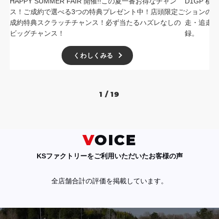
HAPPY SUMMER FAIR 開催!!この夏一番お得なチャン
D1GP 
ス！ご成約で選べる3つの特典プレゼント中！店頭限定ご
ションの中
成約特典スクラッチチャンス！必ず当たるハズレなしの
走・追走
ビッグチャンス！
録。
くわしくみる
1 / 19
VOICE
KSファクトリーをご利用いただいたお客様の声
全店舗合計の評価を掲載しています。