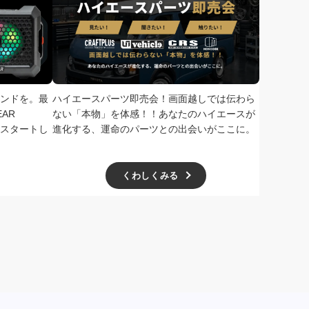
ンドを。最
ハイエースパーツ即売会！画面越しでは伝わら
次回、2026
AR
ない「本物」を体感！！あなたのハイエースが
で開催！ド
扱いをスタートし
進化する、運命のパーツとの出会いがここに。
学無料、一
ー主催の極
くわしくみる