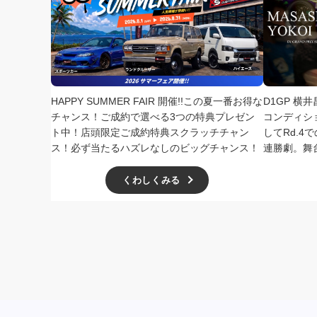
HAPPY SUMMER FAIR 開催!!この夏一番お得な
D1GP 横
チャンス！ご成約で選べる3つの特典プレゼン
コンディシ
ト中！店頭限定ご成約特典スクラッチチャン
してRd.
ス！必ず当たるハズレなしのビッグチャンス！
連勝劇。舞
くわしくみる