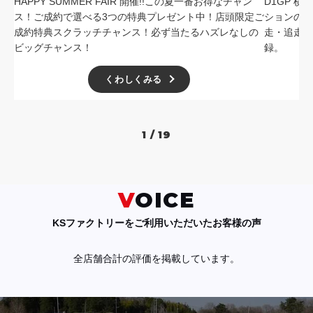
HAPPY SUMMER FAIR 開催!!この夏一番お得なチャン
D1GP 
ス！ご成約で選べる3つの特典プレゼント中！店頭限定ご
ションの中
成約特典スクラッチチャンス！必ず当たるハズレなしの
走・追走
ビッグチャンス！
録。
くわしくみる
1 / 19
VOICE
KSファクトリーをご利用いただいたお客様の声
全店舗合計の評価を掲載しています。