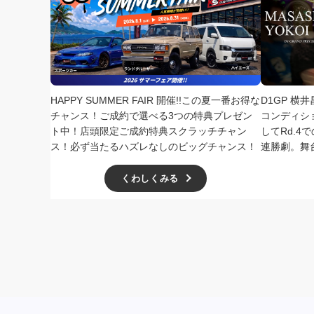
HAPPY SUMMER FAIR 開催!!この夏一番お得な
D1GP 横
チャンス！ご成約で選べる3つの特典プレゼン
コンディシ
ト中！店頭限定ご成約特典スクラッチチャン
してRd.
ス！必ず当たるハズレなしのビッグチャンス！
連勝劇。舞
くわしくみる