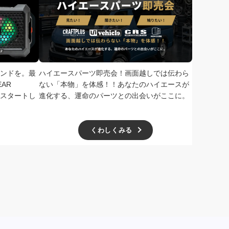
ンドを。最
ハイエースパーツ即売会！画面越しでは伝わら
次回、2026
AR
ない「本物」を体感！！あなたのハイエースが
で開催！ド
扱いをスタートし
進化する、運命のパーツとの出会いがここに。
学無料、一
ー主催の極
くわしくみる