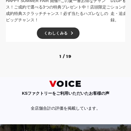
HAPPY SUMMER FAIR 開催!!この夏一番お得なチャン
D1GP 
ス！ご成約で選べる3つの特典プレゼント中！店頭限定ご
ションの中
成約特典スクラッチチャンス！必ず当たるハズレなしの
走・追走
ビッグチャンス！
録。
くわしくみる
1 / 19
VOICE
KSファクトリーをご利用いただいたお客様の声
全店舗合計の評価を掲載しています。