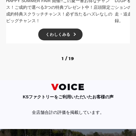
HAPPY SUMMER FAIR 開催!!この夏一番お得なチャン
D1GP 
ス！ご成約で選べる3つの特典プレゼント中！店頭限定ご
ションの中
成約特典スクラッチチャンス！必ず当たるハズレなしの
走・追走
ビッグチャンス！
録。
くわしくみる
1 / 19
VOICE
KSファクトリーをご利用いただいたお客様の声
全店舗合計の評価を掲載しています。