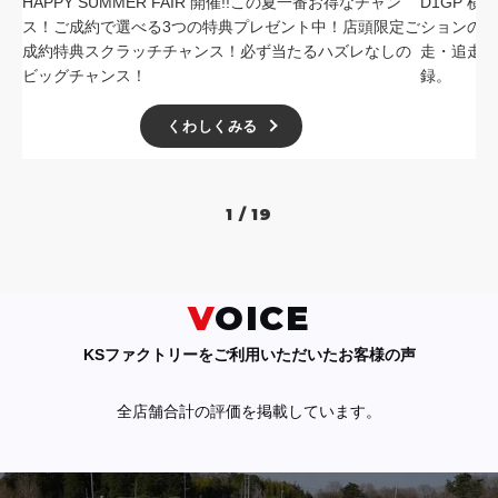
HAPPY SUMMER FAIR 開催!!この夏一番お得なチャン
D1GP 
ス！ご成約で選べる3つの特典プレゼント中！店頭限定ご
ションの中
成約特典スクラッチチャンス！必ず当たるハズレなしの
走・追走
ビッグチャンス！
録。
くわしくみる
1 / 19
VOICE
KSファクトリーをご利用いただいたお客様の声
全店舗合計の評価を掲載しています。