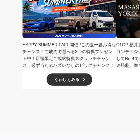
HAPPY SUMMER FAIR 開催!!この夏一番お得な
D1GP 横
チャンス！ご成約で選べる3つの特典プレゼン
コンディシ
ト中！店頭限定ご成約特典スクラッチチャン
してRd.
ス！必ず当たるハズレなしのビッグチャンス！
連勝劇。舞
くわしくみる