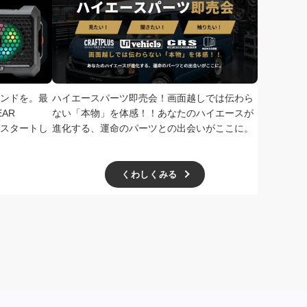
ンドを。最
ハイエースパーツ即売会！画面越しでは伝わら
次回、2026
AR
ない「本物」を体感！！あなたのハイエースが
で開催！ド
扱いをスタートし
進化する、運命のパーツとの出会いがここに。
学無料、一
ー主催の極
くわしくみる