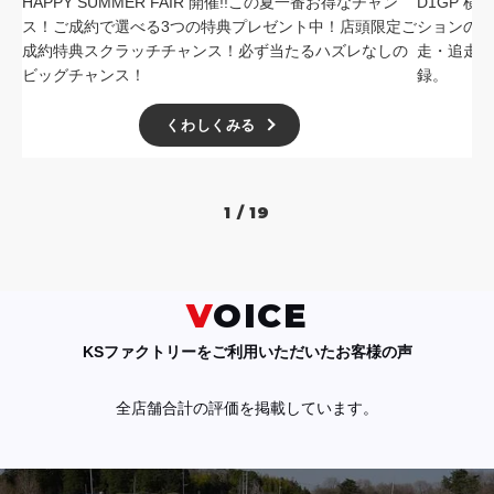
HAPPY SUMMER FAIR 開催!!この夏一番お得なチャン
D1GP 
ス！ご成約で選べる3つの特典プレゼント中！店頭限定ご
ションの中
成約特典スクラッチチャンス！必ず当たるハズレなしの
走・追走
ビッグチャンス！
録。
くわしくみる
1 / 19
VOICE
KSファクトリーをご利用いただいたお客様の声
全店舗合計の評価を掲載しています。