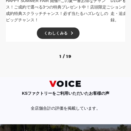
HAPPY SUMMER FAIR 開催!!この夏一番お得なチャン
D1GP 
ス！ご成約で選べる3つの特典プレゼント中！店頭限定ご
ションの中
成約特典スクラッチチャンス！必ず当たるハズレなしの
走・追走
ビッグチャンス！
録。
くわしくみる
1 / 19
VOICE
KSファクトリーをご利用いただいたお客様の声
全店舗合計の評価を掲載しています。