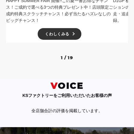
HAPPY SUMMER FAIR 開催!!この夏一番お得なチャン
D1GP 
ス！ご成約で選べる3つの特典プレゼント中！店頭限定ご
ションの中
成約特典スクラッチチャンス！必ず当たるハズレなしの
走・追走
ビッグチャンス！
録。
くわしくみる
1 / 19
VOICE
KSファクトリーをご利用いただいたお客様の声
全店舗合計の評価を掲載しています。