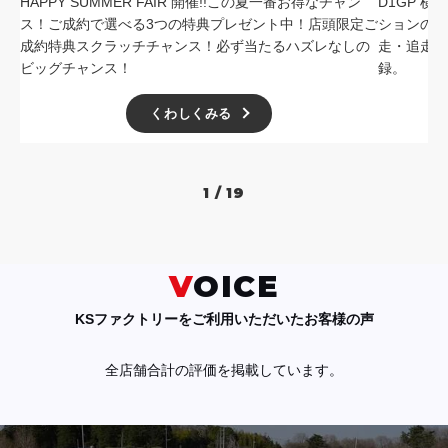
HAPPY SUMMER FAIR 開催!!この夏一番お得なチャン
D1GP 
ス！ご成約で選べる3つの特典プレゼント中！店頭限定ご
ションの中
成約特典スクラッチチャンス！必ず当たるハズレなしの
走・追走
ビッグチャンス！
録。
くわしくみる
1 / 19
VOICE
KSファクトリーをご利用いただいたお客様の声
全店舗合計の評価を掲載しています。