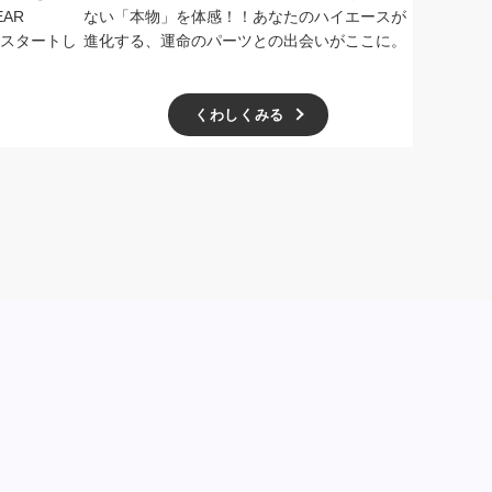
AR
ない「本物」を体感！！あなたのハイエースが
で開催！ド
扱いをスタートし
進化する、運命のパーツとの出会いがここに。
学無料、一
ー主催の極
くわしくみる