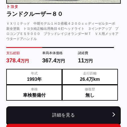
トヨタ
ランドクルーザー８０
ＶＸリミテッド 中期モデル１ＨＤ搭載４２００ｃｃディーゼルターボ
新全塗装 トヨタ純正輸出用角目４灯ヘッドライト ３インチアップ プ
ロコンプＥＳ９０００ ブラッドレイジオランダーＭＴ ＶＸ用メッキア
ウタードアハンドル
支払総額
車両本体価格
諸経費
378.4
367.4
11
万円
万円
万円
年式
走行距離
1993年
26.4万km
車検
修復歴
車検整備付
無し
詳細を見る