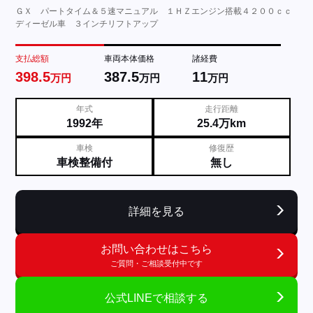
ＧＸ パートタイム＆５速マニュアル １ＨＺエンジン搭載４２００ｃｃ
ディーゼル車 ３インチリフトアップ
支払総額
車両本体価格
諸経費
398.5
387.5
11
万円
万円
万円
年式
走行距離
1992年
25.4万km
車検
修復歴
車検整備付
無し
詳細を見る
お問い合わせはこちら
ご質問・ご相談受付中です
公式LINEで相談する