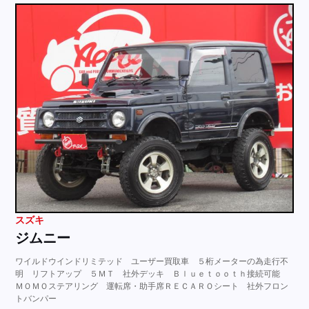
スズキ
ジムニー
ワイルドウインドリミテッド ユーザー買取車 ５桁メーターの為走行不
明 リフトアップ ５ＭＴ 社外デッキ Ｂｌｕｅｔｏｏｔｈ接続可能
ＭＯＭＯステアリング 運転席・助手席ＲＥＣＡＲＯシート 社外フロン
トバンパー