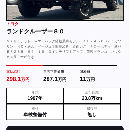
トヨタ
ランドクルーザー８０
ＶＸリミテッド Ｗエアバック搭載最終モデル １ＦＺ４５００ｃｃガソ
リン ＮＯＸ適合 ベージュ全塗装済み 背面レス ナローボディ 新品
ＢＦ２３５－８５－１６ ３インチリフトアップ 前後ドラレコ バック
カメラ ナビ付き
支払総額
車両本体価格
諸経費
298.1
287.1
11
万円
万円
万円
年式
走行距離
1997年
23.8万km
車検
修復歴
車検整備付
無し