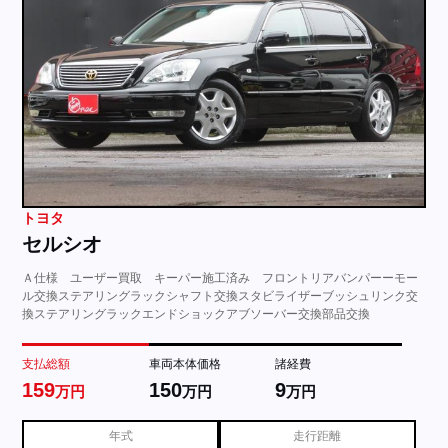
トヨタ
セルシオ
Ａ仕様 ユーザー買取 キーパー施工済み フロントリアバンパーーモー
ル交換ステアリングラックシャフト交換スタビライザーブッシュリンク交
換ステアリングラックエンドショックアブソーバー交換部品交換
支払総額
車両本体価格
諸経費
159
150
9
万円
万円
万円
年式
走行距離