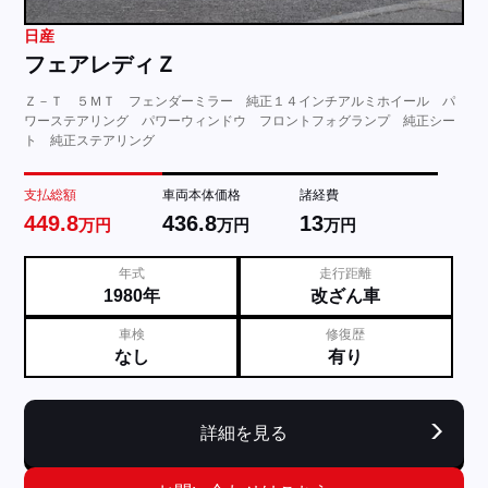
日産
フェアレディＺ
Ｚ－Ｔ ５ＭＴ フェンダーミラー 純正１４インチアルミホイール パ
ワーステアリング パワーウィンドウ フロントフォグランプ 純正シー
ト 純正ステアリング
支払総額
車両本体価格
諸経費
449.8
436.8
13
万円
万円
万円
年式
走行距離
1980年
改ざん車
車検
修復歴
なし
有り
詳細を見る