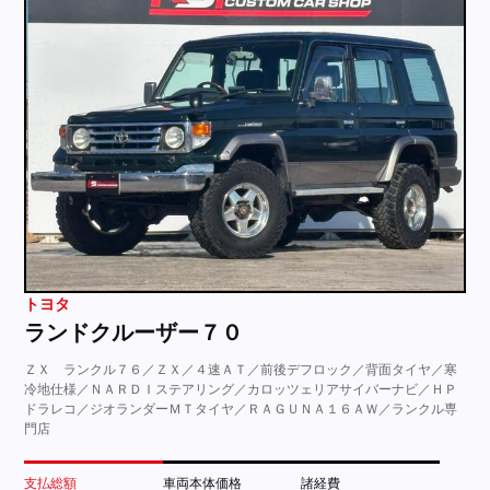
トヨタ
ランドクルーザー７０
ＺＸ ランクル７６／ＺＸ／４速ＡＴ／前後デフロック／背面タイヤ／寒
冷地仕様／ＮＡＲＤＩステアリング／カロッツェリアサイバーナビ／ＨＰ
ドラレコ／ジオランダーＭＴタイヤ／ＲＡＧＵＮＡ１６ＡＷ／ランクル専
門店
支払総額
車両本体価格
諸経費