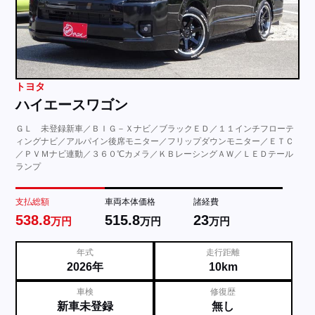
トヨタ
ハイエースワゴン
ＧＬ 未登録新車／ＢＩＧ－Ｘナビ／ブラックＥＤ／１１インチフローテ
ィングナビ／アルパイン後席モニター／フリップダウンモニター／ＥＴＣ
／ＰＶＭナビ連動／３６０℃カメラ／ＫＢレーシングＡＷ／ＬＥＤテール
ランプ
支払総額
車両本体価格
諸経費
538.8
515.8
23
万円
万円
万円
年式
走行距離
2026年
10km
車検
修復歴
新車未登録
無し