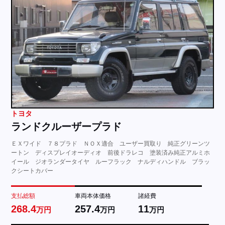
トヨタ
ランドクルーザープラド
ＥＸワイド ７８プラド ＮＯＸ適合 ユーザー買取り 純正グリーンツ
ートン ディスプレイオーディオ 前後ドラレコ 塗装済み純正アルミホ
イール ジオランダータイヤ ルーフラック ナルディハンドル ブラッ
クシートカバー
支払総額
車両本体価格
諸経費
268.4
257.4
11
万円
万円
万円