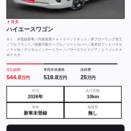
トヨタ
ハイエースワゴン
ＧＬ 未登録新車／内装架装Ｖｅｒ１ベッドキット／床フローリング加工
／フルフラット／脱着可能テーブル／シートカバー／黒木目フットパネル
／ＰＶＭ／デジタルインナーミラー／パワースライドドア／１７インチＡ
Ｗナスカ
支払総額
車両本体価格
諸経費
544.8
519.8
25
万円
万円
万円
年式
走行距離
2026年
10km
車検
修復歴
新車未登録
無し