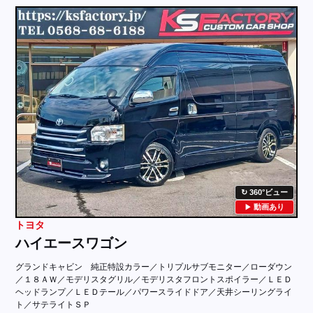
採用情報
店舗問い合わせ
360°ビュー
動画あり
トヨタ
ハイエースワゴン
グランドキャビン 純正特設カラー／トリプルサブモニター／ローダウン
／１８ＡＷ／モデリスタグリル／モデリスタフロントスポイラー／ＬＥＤ
ヘッドランプ／ＬＥＤテール／パワースライドドア／天井シーリングライ
ト／サテライトＳＰ