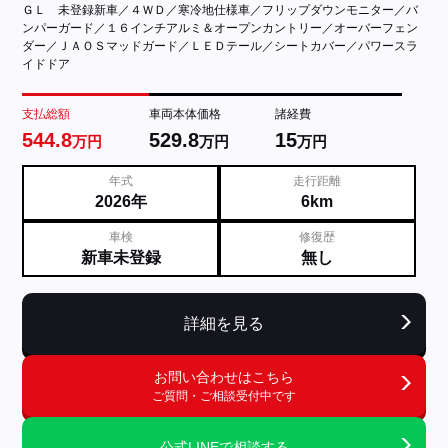
ＧＬ 未登録新車／４ＷＤ／寒冷地仕様車／フリップダウンモニター／バ
ンパーガード／１６インチアルミ＆オープンカントリー／オーバーフェン
ダー／ＪＡＯＳマッドガード／ＬＥＤテール／シートカバー／パワースラ
イドドア
支払総額
車両本体価格
諸経費
544.8
529.8
15
万円
万円
万円
年式
走行距離
2026年
6km
車検
修復歴
新車未登録
無し
詳細を見る
お問い合わせはこちら
ご質問・ご相談受付中です
公式LINEで相談する