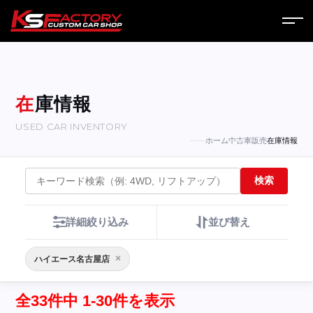
ホーム
サービス
在庫情報
USED CAR INVENTORY
会社案内
ホーム
中古車販売
在庫情報
コラム
検索
ニュース
詳細絞り込み
並び替え
営業日
×
ハイエース名古屋店
お問い合わせ
全33件中 1-30件を表示