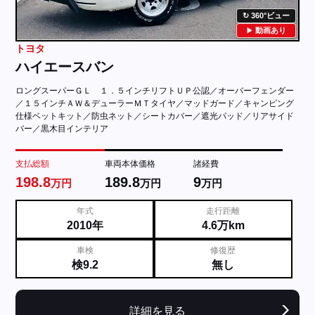
360°ビュー
動画あり
トヨタ
ハイエースバン
ロングスーパーＧＬ １．５インチリフトＵＰ公認／オーバーフェンダー
／１５インチＡＷ＆デューラーＭＴタイヤ／マッドガード／キャンピング
仕様ベットキット／防虫ネット／シートカバー／遮光パッド／リアサイド
バー／黒木目インテリア
支払総額
車両本体価格
諸経費
198.8
189.8
9
万円
万円
万円
年式
走行距離
2010年
4.6万km
車検
修復歴
検9.2
無し
詳細を見る