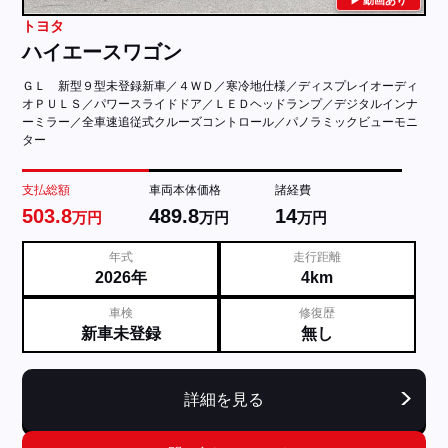
動画あり
トヨタ
ハイエースワゴン
ＧＬ 新型９型未登録新車／４ＷＤ／寒冷地仕様／ディスプレイオーディ
オＰＵＬＳ／パワースライドドア／ＬＥＤヘッドランプ／デジタルインナ
ーミラー／全車速追従式クルーズコントロール／パノラミックビューモニ
ター
支払総額
車両本体価格
諸経費
503.8
489.8
14
万円
万円
万円
年式
走行距離
2026年
4km
車検
修復歴
新車未登録
無し
詳細を見る