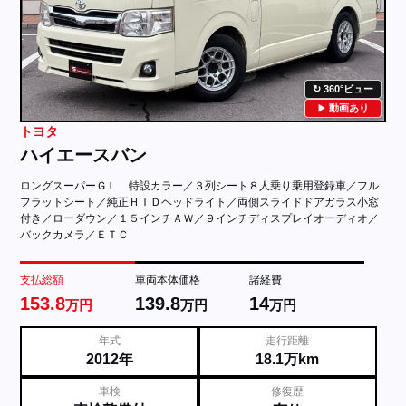
360°ビュー
動画あり
トヨタ
ハイエースバン
ロングスーパーＧＬ 特設カラー／３列シート８人乗り乗用登録車／フル
フラットシート／純正ＨＩＤヘッドライト／両側スライドドアガラス小窓
付き／ローダウン／１５インチＡＷ／９インチディスプレイオーディオ／
バックカメラ／ＥＴＣ
支払総額
車両本体価格
諸経費
153.8
139.8
14
万円
万円
万円
年式
走行距離
2012年
18.1万km
車検
修復歴