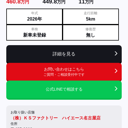
460.8
449.8
11
万円
万円
万円
年式
走行距離
2026年
5km
車検
修復歴
新車未登録
無し
詳細を見る
お問い合わせはこちら
ご質問・ご相談受付中です
公式LINEで相談する
お取り扱い店舗
（株）ＫＳファクトリー ハイエース名古屋店
住所