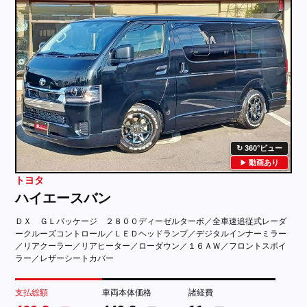
360°ビュー
動画あり
トヨタ
ハイエースバン
ＤＸ ＧＬパッケージ ２８００ディーゼルターボ／全車速追従式レーダ
ークルーズコントロール／ＬＥＤヘッドランプ／デジタルインナーミラー
／リアクーラー／リアヒーター／ローダウン／１６ＡＷ／フロントスポイ
ラー／レザーシートカバー
支払総額
車両本体価格
諸経費