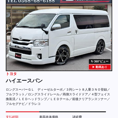
360°ビュー
動画あり
トヨタ
ハイエースバン
ロングスーパーＧＬ ディーゼルターボ／３列シート８人乗３ＮＯ登録／
フルフラット／ロングスライドレール／両側スライドドア／４型フェイス
換装済／ＬＥＤヘッドランプ／ＬＥＤテール／前後クリアランスソナー／
フルセグナビ／ドラレコ
支払総額
車両本体価格
諸経費