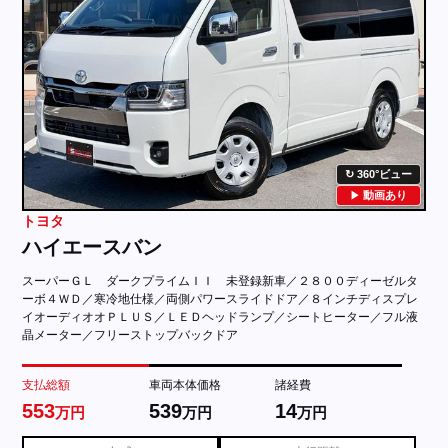
360°ビュー
動画あり
トヨタ
ハイエースバン
スーパーＧＬ ダークプライムＩＩ 未登録新車／２８００ディーゼルタ
ーボ４ＷＤ／寒冷地仕様／両側パワースライドドア／８インチディスプレ
イオーディオオＰＬＵＳ／ＬＥＤヘッドランプ／シートヒーター／フル液
晶メーター／フリーストップバックドア
支払総額
車両本体価格
諸経費
553
539
14
万円
万円
万円