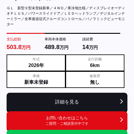
ＧＬ 新型９型未登録新車／４ＷＤ／寒冷地仕様／ディスプレイオーディ
オＰＬＵＳ／パワースライドドア／ＬＥＤヘッドランプ／デジタルインナ
ーミラー／全車速追従式クルーズコントロール／パノラミックビューモニ
ター
支払総額
車両本体価格
諸経費
503.8
489.8
14
万円
万円
万円
年式
走行距離
2026年
6km
車検
修復歴
新車未登録
無し
詳細を見る
お問い合わせはこちら
ご質問・ご相談受付中です