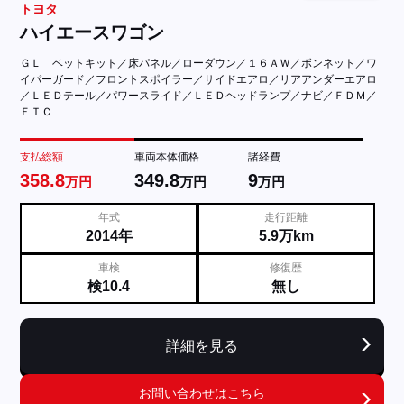
トヨタ
ハイエースワゴン
ＧＬ ベットキット／床パネル／ローダウン／１６ＡＷ／ボンネット／ワ
イパーガード／フロントスポイラー／サイドエアロ／リアアンダーエアロ
／ＬＥＤテール／パワースライド／ＬＥＤヘッドランプ／ナビ／ＦＤＭ／
ＥＴＣ
支払総額
車両本体価格
諸経費
358.8
349.8
9
万円
万円
万円
年式
走行距離
2014年
5.9万km
車検
修復歴
検10.4
無し
詳細を見る
お問い合わせはこちら