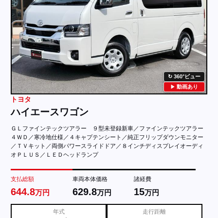
360°ビュー
動画あり
トヨタ
ハイエースワゴン
ＧＬファインテックツアラー ９型未登録新車／ファインテックツアラー
４ＷＤ／寒冷地仕様／４キャプテンシート／純正フリップダウンモニター
／ＴＶキット／両側パワースライドドア／８インチディスプレイオーディ
オＰＬＵＳ／ＬＥＤヘッドランプ
支払総額
車両本体価格
諸経費
644.8
629.8
15
万円
万円
万円
年式
走行距離