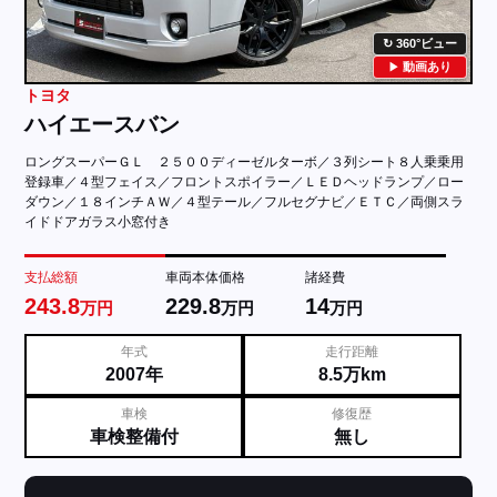
360°ビュー
動画あり
トヨタ
ハイエースバン
ロングスーパーＧＬ ２５００ディーゼルターボ／３列シート８人乗乗用
登録車／４型フェイス／フロントスポイラー／ＬＥＤヘッドランプ／ロー
ダウン／１８インチＡＷ／４型テール／フルセグナビ／ＥＴＣ／両側スラ
イドドアガラス小窓付き
支払総額
車両本体価格
諸経費
243.8
229.8
14
万円
万円
万円
年式
走行距離
2007年
8.5万km
車検
修復歴
車検整備付
無し