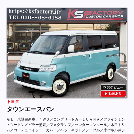
360°ビュー
動画あり
トヨタ
タウンエースバン
ＧＬ 未登録新車／４ＷＤ／コンプリートカーＬＵＡＮＡ／ファインミン
トツートン／ピラー塗装／フォグランプ／センターコンソール／木目トリ
ム／コーデュロイシートカバー／ベットキット／テーブル／床パネル兼テ