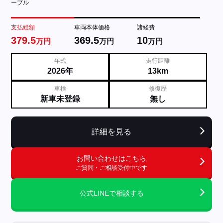
ーブル
支払総額
車両本体価格
諸経費
379.5
369.5
10
万円
万円
万円
年式
走行距離
2026年
13km
車検
修復歴
新車未登録
無し
詳細を見る
お問い合わせはこちら
ご質問・ご相談受付中です
公式LINEで相談する