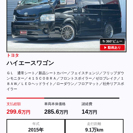
360°ビュー
動画あり
トヨタ
ハイエースワゴン
ＧＬ 通常シート／新品シートカバー／フェイスチェンジ／フリップダウ
ンモニター／４１５ＣＯＢＲＡ／フロントスポイラー／ゼロブレイク／１
８ＡＷ／ＬＥＤヘッドライト／ローダウン／フロアマット／社外リアスポ
イラー
支払総額
車両本体価格
諸経費
299.6
285.6
14
万円
万円
万円
年式
走行距離
2015年
9.1万km