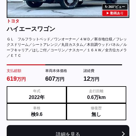
360°ビュー
動画あり
トヨタ
ハイエースワゴン
ＧＬ フルフラットベッド／ワンオーナー／４ＷＤ／寒冷地仕様／フレッ
クスドリーム／シートアレンジ／丸目カスタム／木目調ウッドパネル／ル
ーフキャリア／はしご付／コーリン／ナスカー／１６ＡＷ／全方位カメラ
／ＥＴＣ
支払総額
車両本体価格
諸経費
619
607
12
万円
万円
万円
年式
走行距離
2022年
0.6万km
車検
修復歴
検9.6
無し
詳細を見る