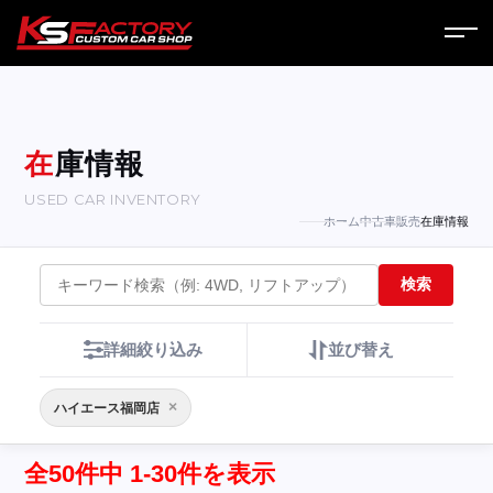
ホーム
サービス
在庫情報
USED CAR INVENTORY
会社案内
ホーム
中古車販売
在庫情報
コラム
検索
ニュース
詳細絞り込み
並び替え
営業日
×
ハイエース福岡店
お問い合わせ
全50件中 1-30件を表示