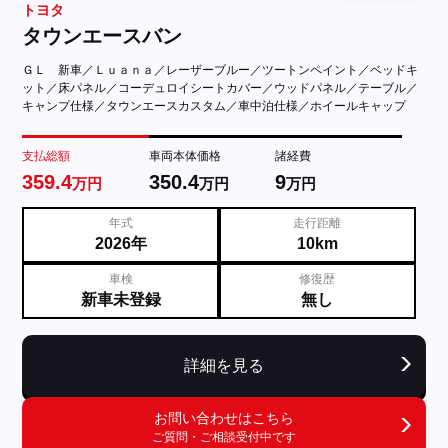
トヨタ
タウンエースバン
ＧＬ 新車／Ｌｕａｎａ／レーザーブルー／ツートンペイント／ベッドキ
ット／床パネル／コーデュロイシートカバー／ウッドパネル／テーブル／
キャンプ仕様／タウンエースカスタム／車中泊仕様／ホイールキャップ
支払総額
車両本体価格
諸経費
359.4
350.4
9
万円
万円
万円
年式
走行距離
2026年
10km
車検
修復歴
新車未登録
無し
詳細を見る
お問い合わせはこちら
ご質問・ご相談受付中です