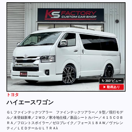
360°ビュー
動画あり
トヨタ
ハイエースワゴン
ＧＬファインテックツアラー ファインテックツアラー／９型／現行モデ
ル／未登録新車／２ＷＤ／寒冷地仕様／新品シートカバー／４１５ＣＯＢ
ＲＡ／フロントスポイラー／ゼロブレイク／フォース１８ＡＷ／ヴァレン
ティ／ＬＥＤテールＵＬＴＲＡλ