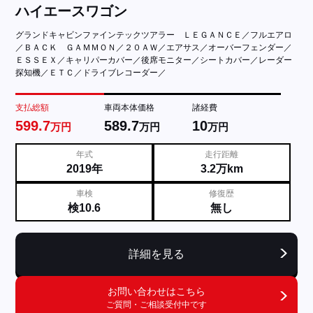
ハイエースワゴン
グランドキャビンファインテックツアラー ＬＥＧＡＮＣＥ／フルエアロ
／ＢＡＣＫ ＧＡＭＭＯＮ／２０ＡＷ／エアサス／オーバーフェンダー／
ＥＳＳＥＸ／キャリパーカバー／後席モニター／シートカバー／レーダー
探知機／ＥＴＣ／ドライブレコーダー／
支払総額
車両本体価格
諸経費
599.7
589.7
10
万円
万円
万円
年式
走行距離
2019年
3.2万km
車検
修復歴
検10.6
無し
詳細を見る
お問い合わせはこちら
ご質問・ご相談受付中です