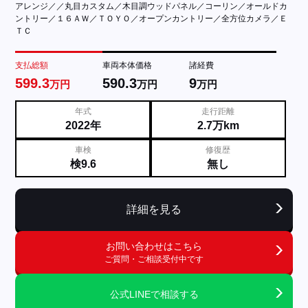
アレンジ／／丸目カスタム／木目調ウッドパネル／コーリン／オールドカ
ントリー／１６ＡＷ／ＴＯＹＯ／オープンカントリー／全方位カメラ／Ｅ
ＴＣ
支払総額
車両本体価格
諸経費
599.3
590.3
9
万円
万円
万円
年式
走行距離
2022年
2.7万km
車検
修復歴
検9.6
無し
詳細を見る
お問い合わせはこちら
ご質問・ご相談受付中です
公式LINEで相談する