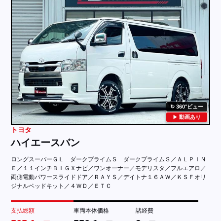
360°ビュー
動画あり
トヨタ
ハイエースバン
ロングスーパーＧＬ ダークプライムＳ ダークプライムＳ／ＡＬＰＩＮ
Ｅ／１１インチＢＩＧＸナビ／ワンオーナー／モデリスタ／フルエアロ／
両側電動パワースライドドア／ＲＡＹＳ／デイトナ１６ＡＷ／ＫＳＦオリ
ジナルベッドキット／４ＷＤ／ＥＴＣ
支払総額
車両本体価格
諸経費