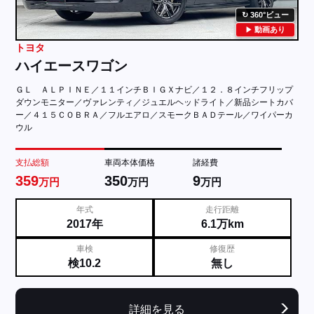
360°ビュー
動画あり
トヨタ
ハイエースワゴン
ＧＬ ＡＬＰＩＮＥ／１１インチＢＩＧＸナビ／１２．８インチフリップ
ダウンモニター／ヴァレンティ／ジュエルヘッドライト／新品シートカバ
ー／４１５ＣＯＢＲＡ／フルエアロ／スモークＢＡＤテール／ワイパーカ
ウル
支払総額
車両本体価格
諸経費
359
350
9
万円
万円
万円
年式
走行距離
2017年
6.1万km
車検
修復歴
検10.2
無し
詳細を見る