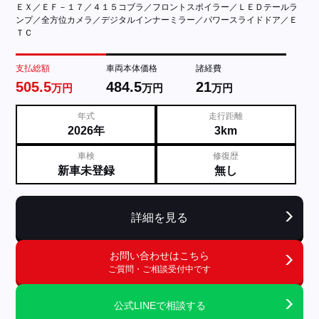
ＥＸ／ＥＦ－１７／４１５コブラ／フロントスポイラー／ＬＥＤテールラ
ンプ／全方位カメラ／デジタルインナーミラー／パワースライドドア／Ｅ
ＴＣ
支払総額
車両本体価格
諸経費
505.5
484.5
21
万円
万円
万円
年式
走行距離
2026年
3km
車検
修復歴
新車未登録
無し
詳細を見る
お問い合わせはこちら
ご質問・ご相談受付中です
公式LINEで相談する