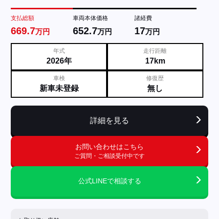
支払総額
車両本体価格
諸経費
669.7
652.7
17
万円
万円
万円
年式
走行距離
2026年
17km
車検
修復歴
新車未登録
無し
詳細を見る
お問い合わせはこちら
ご質問・ご相談受付中です
公式LINEで相談する