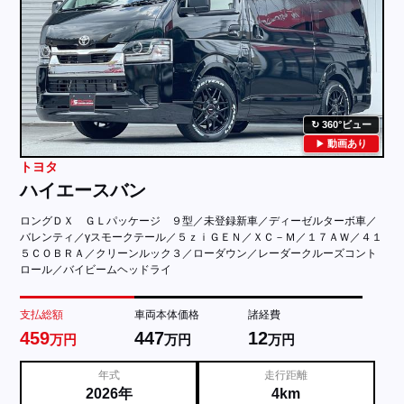
360°ビュー
動画あり
トヨタ
ハイエースバン
ロングＤＸ ＧＬパッケージ ９型／未登録新車／ディーゼルターボ車／
バレンティ／γスモークテール／５ｚｉＧＥＮ／ＸＣ－Ｍ／１７ＡＷ／４１
５ＣＯＢＲＡ／クリーンルック３／ローダウン／レーダークルーズコント
ロール／バイビームヘッドライ
支払総額
車両本体価格
諸経費
459
447
12
万円
万円
万円
年式
走行距離
2026年
4km