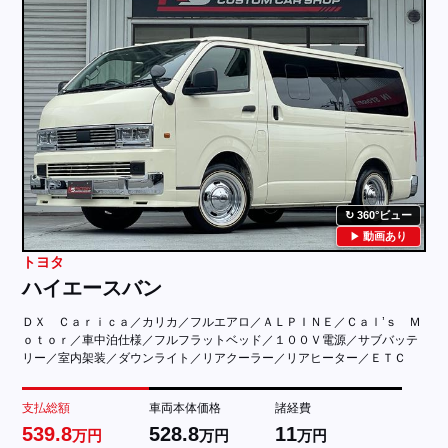
360°ビュー
動画あり
トヨタ
ハイエースバン
ＤＸ Ｃａｒｉｃａ／カリカ／フルエアロ／ＡＬＰＩＮＥ／Ｃａｌ’ｓ Ｍ
ｏｔｏｒ／車中泊仕様／フルフラットベッド／１００Ｖ電源／サブバッテ
リー／室内架装／ダウンライト／リアクーラー／リアヒーター／ＥＴＣ
支払総額
車両本体価格
諸経費
539.8
528.8
11
万円
万円
万円