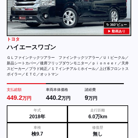
360°ビュー
動画あり
トヨタ
ハイエースワゴン
ＧＬファインテックツアラー ファインテックツアラー／ＵＩビークル／
新品シートカバー／後席フリップダウンモニター／ｐｉｏｎｅｅｒ／天井
スピーカー／プラド純正／１７インチアルミホイール／上げ系フロントス
ポイラー／ＥＴＣ／オットマン
支払総額
車両本体価格
諸経費
449.2
440.2
9
万円
万円
万円
年式
走行距離
2018年
6.0万km
車検
修復歴
検9.7
無し