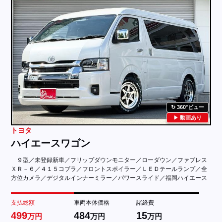
360°ビュー
動画あり
トヨタ
ハイエースワゴン
９型／未登録新車／フリップダウンモニター／ローダウン／ファブレス
ＸＲ－６／４１５コブラ／フロントスポイラー／ＬＥＤテールランプ／全
方位カメラ／デジタルインナーミラー／パワースライド／福岡ハイエース
支払総額
車両本体価格
諸経費
499
484
15
万円
万円
万円