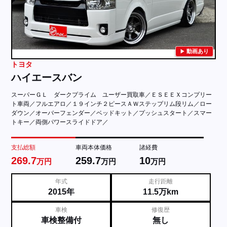
動画あり
トヨタ
ハイエースバン
スーパーＧＬ ダークプライム ユーザー買取車／ＥＳＥＥＸコンプリー
ト車両／フルエアロ／１９インチ２ピースＡＷステップリム段リム／ロー
ダウン／オーバーフェンダー／ベッドキット／プッシュスタート／スマー
トキー／両側パワースライドドア／
支払総額
車両本体価格
諸経費
269.7
259.7
10
万円
万円
万円
年式
走行距離
2015年
11.5万km
車検
修復歴
車検整備付
無し