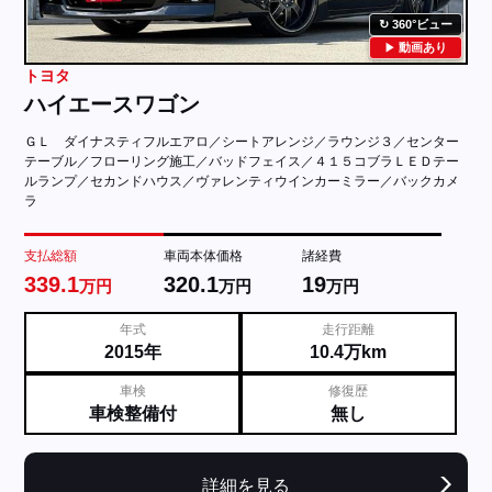
360°ビュー
動画あり
トヨタ
ハイエースワゴン
ＧＬ ダイナスティフルエアロ／シートアレンジ／ラウンジ３／センター
テーブル／フローリング施工／バッドフェイス／４１５コブラＬＥＤテー
ルランプ／セカンドハウス／ヴァレンティウインカーミラー／バックカメ
ラ
支払総額
車両本体価格
諸経費
339.1
320.1
19
万円
万円
万円
年式
走行距離
2015年
10.4万km
車検
修復歴
車検整備付
無し
詳細を見る