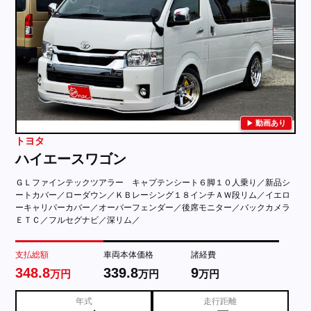
動画あり
トヨタ
ハイエースワゴン
ＧＬファインテックツアラー キャプテンシート６脚１０人乗り／新品シ
ートカバー／ローダウン／ＫＢレーシング１８インチＡＷ段リム／イエロ
ーキャリパーカバー／オーバーフェンダー／後席モニター／バックカメラ
ＥＴＣ／フルセグナビ／深リム／
支払総額
車両本体価格
諸経費
348.8
339.8
9
万円
万円
万円
年式
走行距離