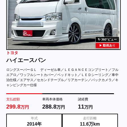
360°ビュー
動画あり
トヨタ
ハイエースバン
ロングスーパーＧＬ ディーゼル車／ＬＥＧＡＮＣＥコンプリート／フル
エアロ／ワッフルシートカバー／ベッドキット／ＬＥＤシーリング／車中
泊仕様／エアサス／セカンドテーブル／リアカーテン／バックカメラ／キ
ャンピングカー仕様
支払総額
車両本体価格
諸経費
299.8
288.8
11
万円
万円
万円
年式
走行距離
2014年
11.6万km