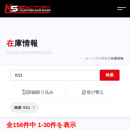
ホーム
サービス
在庫情報
USED CAR INVENTORY
会社案内
ホーム
中古車販売
在庫情報
コラム
検索
ニュース
詳細絞り込み
並び替え
営業日
×
検索: KS1
お問い合わせ
全156件中 1-30件を表示