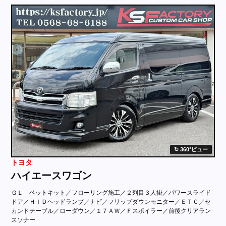
採用情報
店舗問い合わせ
360°ビュー
トヨタ
ハイエースワゴン
ＧＬ ベットキット／フローリング施工／２列目３人掛／パワースライド
ドア／ＨＩＤヘッドランプ／ナビ／フリップダウンモニター／ＥＴＣ／セ
カンドテーブル／ローダウン／１７ＡＷ／Ｆスポイラー／前後クリアラン
スソナー