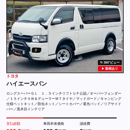
360°ビュー
動画あり
トヨタ
ハイエースバン
ロングスーパーＧＬ １．５インチリフトＵＰ公認／オーバーフェンダー
／１５インチＡＷ＆デューラーＭＴタイヤ／マッドガード／キャンピング
仕様ベットキット／防虫ネット／シートカバー／遮光パッド／リアサイド
バー／黒木目インテリア
支払総額
車両本体価格
諸経費