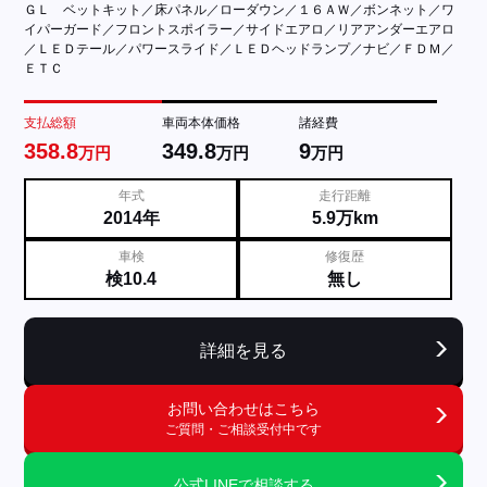
ＧＬ ベットキット／床パネル／ローダウン／１６ＡＷ／ボンネット／ワ
イパーガード／フロントスポイラー／サイドエアロ／リアアンダーエアロ
／ＬＥＤテール／パワースライド／ＬＥＤヘッドランプ／ナビ／ＦＤＭ／
ＥＴＣ
支払総額
車両本体価格
諸経費
358.8
349.8
9
万円
万円
万円
年式
走行距離
2014年
5.9万km
車検
修復歴
検10.4
無し
詳細を見る
お問い合わせはこちら
ご質問・ご相談受付中です
公式LINEで相談する