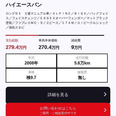
ハイエースバン
ロングＤＸ ５速マニュアル車／ＡＬＰＩＮＥ／ＢＩＧＸ／バッドフェイ
ス／フェイスチェンジ／ＥＳＳＥＸオーバーフェンダー／マットブラック
塗装／ファブレスＭＣ－９／２ピース／１７ＡＷ／ＵＩビークルショック
／強化スタビ
支払総額
車両本体価格
諸経費
279.4
270.4
9
万円
万円
万円
年式
走行距離
2008年
5.6万km
車検
修復歴
検9.7
無し
詳細を見る
お問い合わせはこちら
ご質問・ご相談受付中です