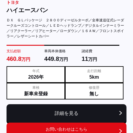
トヨタ
ハイエースバン
ＤＸ ＧＬパッケージ ２８００ディーゼルターボ／全車速追従式レーダ
ークルーズコントロール／ＬＥＤヘッドランプ／デジタルインナーミラー
／リアクーラー／リアヒーター／ローダウン／１６ＡＷ／フロントスポイ
ラー／レザーシートカバー
支払総額
車両本体価格
諸経費
460.8
449.8
11
万円
万円
万円
年式
走行距離
2026年
5km
車検
修復歴
新車未登録
無し
詳細を見る
お問い合わせはこちら