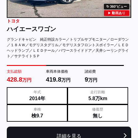
360°ビュー
動画あり
トヨタ
ハイエースワゴン
グランドキャビン 純正特設カラー／トリプルサブモニター／ローダウン
／１８ＡＷ／モデリスタグリル／モデリスタフロントスポイラー／ＬＥＤ
ヘッドランプ／ＬＥＤテール／パワースライドドア／天井シーリングライ
ト／サテライトＳＰ
支払総額
車両本体価格
諸経費
428.8
419.8
9
万円
万円
万円
年式
走行距離
2014年
5.8万km
車検
修復歴
検9.7
無し
詳細を見る