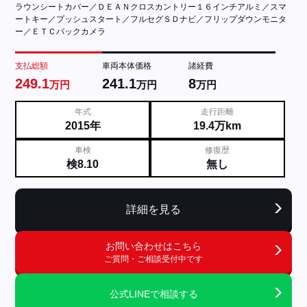
ラウンシートカバー／ＤＥＡＮクロスカントリー１６インチアルミ／スマ
ートキー／プッシュスタート／フルセグＳＤナビ／フリップダウンモニタ
ー／ＥＴＣバックカメラ
支払総額
車両本体価格
諸経費
249.1
241.1
8
万円
万円
万円
年式
走行距離
2015年
19.4万km
車検
修復歴
検8.10
無し
詳細を見る
お問い合わせはこちら
ご質問・ご相談受付中です
公式LINEで相談する