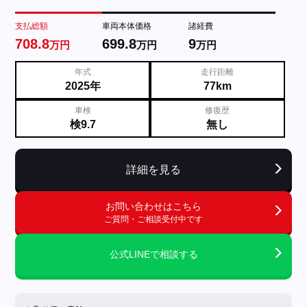
支払総額
車両本体価格
諸経費
708.8
699.8
9
万円
万円
万円
年式
走行距離
2025年
77km
車検
修復歴
検9.7
無し
詳細を見る
お問い合わせはこちら
ご質問・ご相談受付中です
公式LINEで相談する