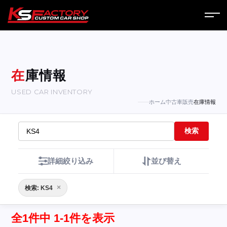
ホーム
サービス
在庫情報
USED CAR INVENTORY
会社案内
ホーム
中古車販売
在庫情報
コラム
検索
ニュース
詳細絞り込み
並び替え
営業日
×
検索: KS4
お問い合わせ
全1件中 1-1件を表示