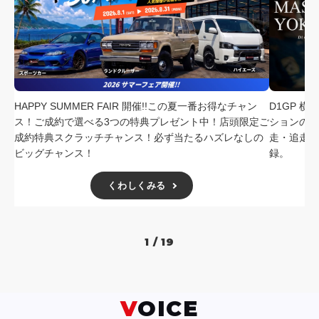
HAPPY SUMMER FAIR 開催!!この夏一番お得なチャン
D1GP 
ス！ご成約で選べる3つの特典プレゼント中！店頭限定ご
ションの中
成約特典スクラッチチャンス！必ず当たるハズレなしの
走・追走
ビッグチャンス！
録。
くわしくみる
1 / 19
VOICE