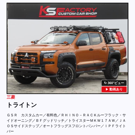
採用情報
店舗問い合わせ
360°ビュー
動画あり
三菱
トライトン
ＧＳＲ カスタムカー／有料色／ＲＨＩＮＯ－ＲＡＣＫルーフラック・サ
イドオーニング／ＢＦグッドリッチ／トライスターＭＫＷ１７ＡＷ／ＪＡ
ＯＳサイドステップ／オートフラッグスフロントバンパー／ＩＰＦライト
バー