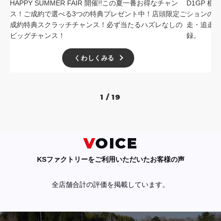
HAPPY SUMMER FAIR 開催!!この夏一番お得なチャン
D1GP 
ス！ご成約で選べる3つの特典プレゼント中！店頭限定ご
ションの中
成約特典スクラッチチャンス！必ず当たるハズレなしの
走・追走
ビッグチャンス！
録。
くわしくみる
1 / 19
VOICE
KSファクトリーをご利用いただいたお客様の声
全店舗合計の評価を掲載しています。