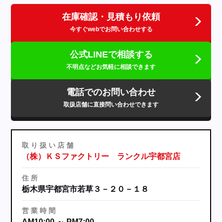
在庫確認・見積もり依頼
今すぐwebでお問い合わせする
公式LINEで相談する
不明点などお気軽に相談できます
電話でのお問い合わせ
取扱店舗に直接問い合わせできます
取
り
扱
い
店
舗
（株）ＫＳファクトリー ランクル宇都宮店
住
所
栃木県宇都宮市若草３－２０－１８
営
業
時
間
AM10:00 ～ PM7:00