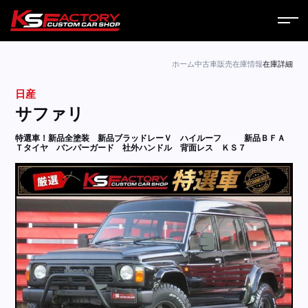
ホーム
ホーム
中古車販売
在庫情報
在庫詳細
日産
サービス
サファリ
会社案内
特選車！新品全塗装 新品ブラッドレーＶ ハイルーフ
新品ＢＦＡ
Ｔタイヤ バンパーガード 社外ハンドル 背面レス ＫＳ７
コラム
ニュース
営業日
お問い合わせ