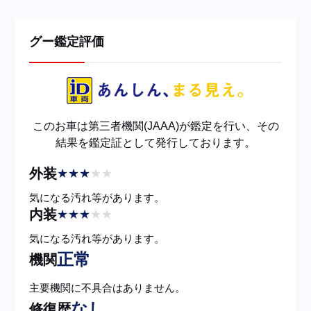
グー鑑定評価
このお車は第三者機関(JAAA)が鑑定を行い、その
結果を鑑定証として発行しております。
外装
★
★
★
★
★
気になる汚れ等があります。
内装
★
★
★
★
★
気になる汚れ等があります。
正常
機関
主要機関に不具合はありません。
なし
修復歴