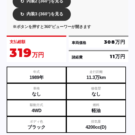
内装2 (360°)を見る
↻
内装3 (360°)を見る
↻
※ボタンを押すと360°ビューワーが開きます
308万円
支払総額
車両価格
319
万円
11万円
諸経費
年式
走行距離
1989年
11.3万km
車検
修復歴
なし
なし
駆動方式
燃料
4WD
軽油
ボディ色
排気量
ブラック
4200cc(D)