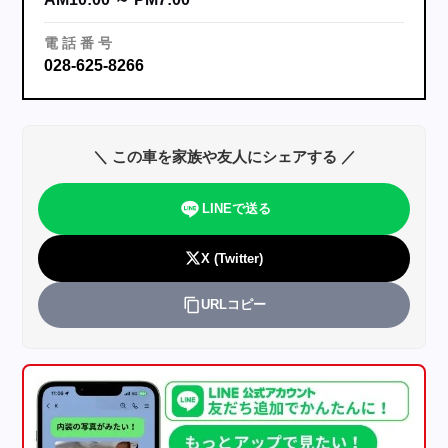
電
話
番
号
028-625-8266
＼ この車を家族や友人にシェアする ／
LINEで送る
X (Twitter)
URLコピー