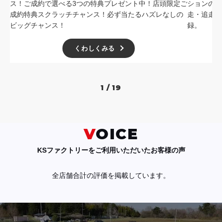
ス！ご成約で選べる3つの特典プレゼント中！店頭限定ご
ションの中
成約特典スクラッチチャンス！必ず当たるハズレなしの
走・追走
ビッグチャンス！
録。
くわしくみる
1 / 19
VOICE
KSファクトリーをご利用いただいたお客様の声
全店舗合計の評価を掲載しています。