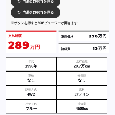
内装2 (360°)を見る
↻
内装3 (360°)を見る
↻
※ボタンを押すと360°ビューワーが開きます
276万円
支払総額
車両価格
289
万円
13万円
諸経費
年式
走行距離
1996年
20.7万km
車検
修復歴
なし
なし
駆動方式
燃料
4WD
ガソリン
ボディ色
排気量
ブルー
4500cc