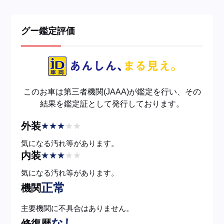
グー鑑定評価
このお車は第三者機関(JAAA)が鑑定を行い、その
結果を鑑定証として発行しております。
外装
★
★
★
★
★
気になる汚れ等があります。
内装
★
★
★
★
★
気になる汚れ等があります。
正常
機関
主要機関に不具合はありません。
なし
修復歴