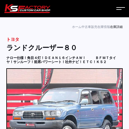
ホーム
ホーム
中古車販売
在庫情報
在庫詳細
トヨタ
サービス
ランドクルーザー８０
会社案内
ナロー仕様！角目４灯！ＤＥＡＮ１６インチＡＷ！
ＢＦＭＴタイ
ヤ！サンルーフ！前席パワーシート！社外ナビ！ＥＴＣ！ＫＳ２
コラム
ニュース
営業日
お問い合わせ