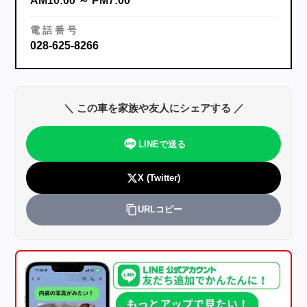
AM10:00 ～ PM7:00
電
話
番
号
028-625-8266
＼ この車を家族や友人にシェアする ／
LINEで送る
X (Twitter)
URLコピー