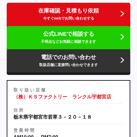
在庫確認・見積もり依頼
今すぐwebでお問い合わせする
公式LINEで相談する
不明点などお気軽に相談できます
電話でのお問い合わせ
取扱店舗に直接問い合わせできます
取
り
扱
い
店
舗
（株）ＫＳファクトリー ランクル宇都宮店
住
所
栃木県宇都宮市若草３－２０－１８
営
業
時
間