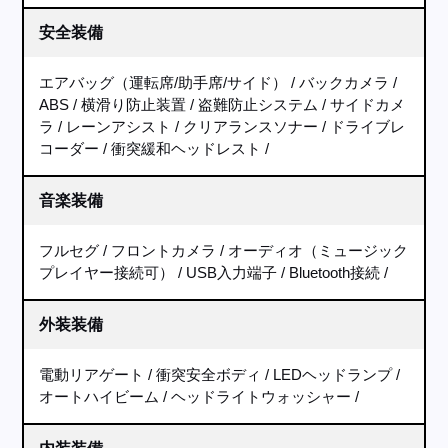
安全装備
エアバッグ（運転席/助手席/サイド）
バックカメラ
ABS
横滑り防止装置
盗難防止システム
サイドカメ
ラ
レーンアシスト
クリアランスソナー
ドライブレ
コーダー
衝突緩和ヘッドレスト
音楽装備
フルセグ
フロントカメラ
オーディオ（ミュージック
プレイヤー接続可）
USB入力端子
Bluetooth接続
外装装備
電動リアゲート
衝突安全ボディ
LEDヘッドランプ
オートハイビーム
ヘッドライトウォッシャー