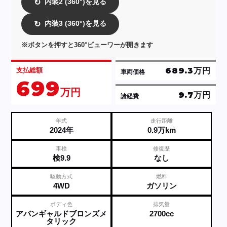
内装2 (360°)を見る
↻
内装3 (360°)を見る
↻
※ボタンを押すと360°ビューワーが開きます
689.3万円
支払総額
車両価格
699
万円
9.7万円
諸経費
年式
走行距離
2024年
0.9万km
車検
修復歴
検9.9
なし
駆動方式
燃料
4WD
ガソリン
ボディ色
排気量
アバンギャルドブロンズメ
2700cc
タリック