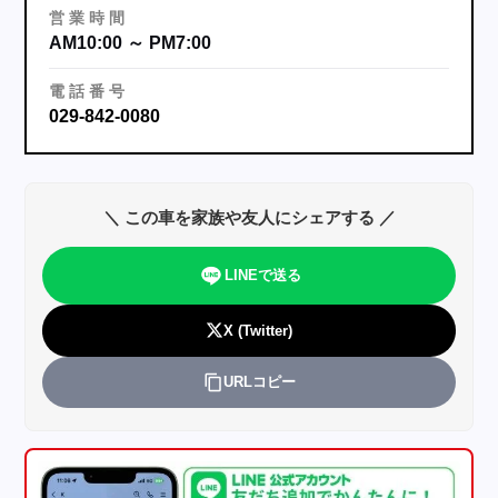
営
業
時
間
AM10:00 ～ PM7:00
電
話
番
号
029-842-0080
＼ この車を家族や友人にシェアする ／
LINEで送る
X (Twitter)
URLコピー