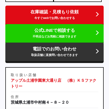
在庫確認・見積もり依頼
今すぐwebでお問い合わせする
公式LINEで相談する
不明点などお気軽に相談できます
電話でのお問い合わせ
取扱店舗に直接問い合わせできます
取
り
扱
い
店
舗
アップル土浦学園東大通り店 （株）ＫＳファク
トリー
住
所
茨城県土浦市中村南４－８－２０