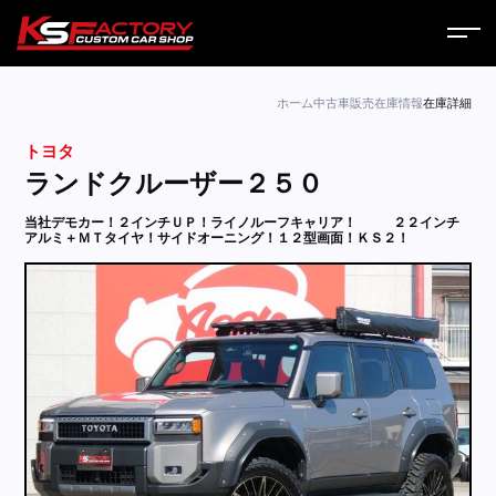
ホーム
ホーム
中古車販売
在庫情報
在庫詳細
トヨタ
サービス
ランドクルーザー２５０
会社案内
当社デモカー！２インチＵＰ！ライノルーフキャリア！
２２インチ
アルミ＋ＭＴタイヤ！サイドオーニング！１２型画面！ＫＳ２！
コラム
ニュース
営業日
お問い合わせ