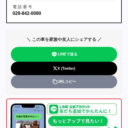
電
話
番
号
029-842-0080
＼ この車を家族や友人にシェアする ／
LINEで送る
X (Twitter)
URLコピー