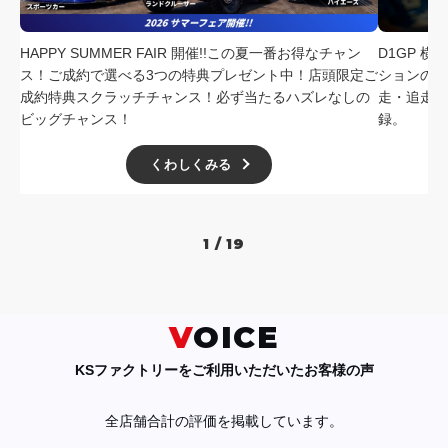
HAPPY SUMMER FAIR 開催!!この夏一番お得なチャン
D1GP 
ス！ご成約で選べる3つの特典プレゼント中！店頭限定ご
ションの中
成約特典スクラッチチャンス！必ず当たるハズレなしの
走・追走
ビッグチャンス！
録。
くわしくみる
1 / 19
VOICE
KSファクトリーをご利用いただいたお客様の声
全店舗合計の評価を掲載しています。