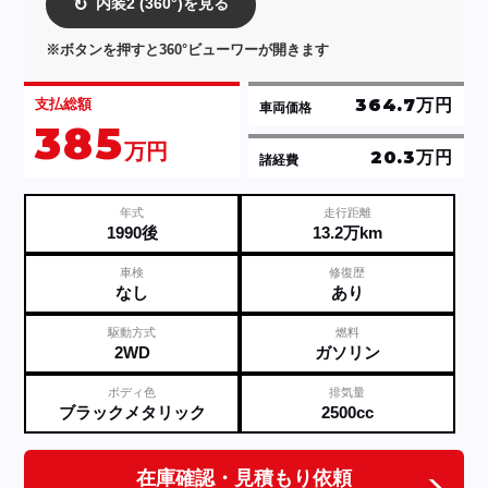
内装2 (360°)を見る
↻
※ボタンを押すと360°ビューワーが開きます
364.7万円
支払総額
車両価格
385
万円
20.3万円
諸経費
年式
走行距離
1990後
13.2万km
車検
修復歴
なし
あり
駆動方式
燃料
2WD
ガソリン
ボディ色
排気量
ブラックメタリック
2500cc
在庫確認・見積もり依頼