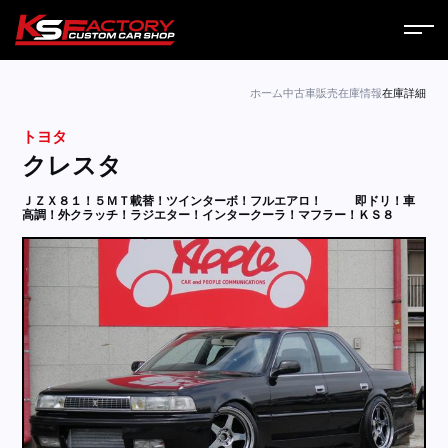
ホーム
ホーム
中古車販売
在庫情報
在庫詳細
トヨタ
サービス
クレスタ
会社案内
ＪＺＸ８１！５ＭＴ載替！ツインターボ！フルエアロ！
即ドリ！車
高調！外クラッチ！ラジエター！インタークーラ！マフラー！ＫＳ８
コラム
ニュース
営業日
お問い合わせ