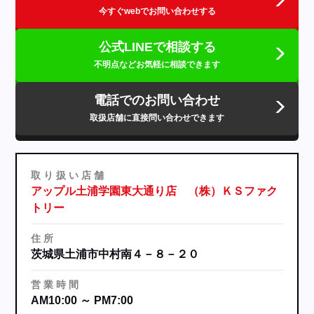
今すぐwebでお問い合わせする
公式LINEで相談する
不明点などお気軽に相談できます
電話でのお問い合わせ
取扱店舗に直接問い合わせできます
取
り
扱
い
店
舗
アップル土浦学園東大通り店 （株）ＫＳファク
トリー
住
所
茨城県土浦市中村南４－８－２０
営
業
時
間
AM10:00 ～ PM7:00