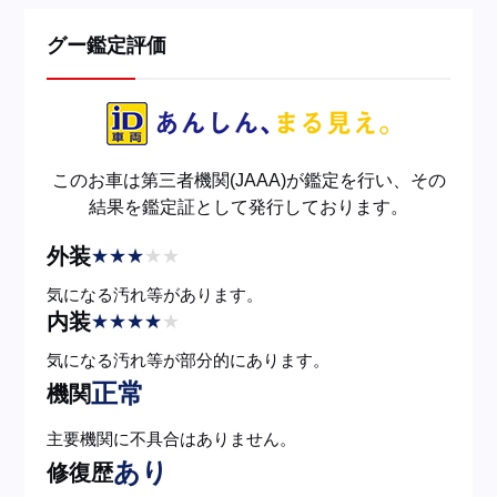
グー鑑定評価
このお車は第三者機関(JAAA)が鑑定を行い、その
結果を鑑定証として発行しております。
外装
★
★
★
★
★
気になる汚れ等があります。
内装
★
★
★
★
★
気になる汚れ等が部分的にあります。
正常
機関
主要機関に不具合はありません。
あり
修復歴