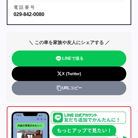
電
話
番
号
029-842-0080
＼ この車を家族や友人にシェアする ／
LINEで送る
X (Twitter)
URLコピー