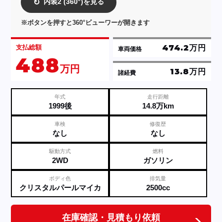
内装2 (360°)を見る
↻
※ボタンを押すと360°ビューワーが開きます
474.2万円
支払総額
車両価格
488
万円
13.8万円
諸経費
年式
走行距離
1999後
14.8万km
車検
修復歴
なし
なし
駆動方式
燃料
2WD
ガソリン
ボディ色
排気量
クリスタルパールマイカ
2500cc
在庫確認・見積もり依頼