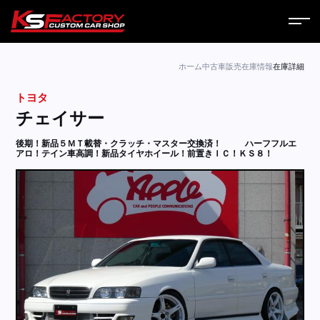
ホーム
ホーム
中古車販売
在庫情報
在庫詳細
トヨタ
サービス
チェイサー
会社案内
後期！新品５ＭＴ載替・クラッチ・マスター交換済！
ハーフフルエ
アロ！テイン車高調！新品タイヤホイール！前置きＩＣ！ＫＳ８！
コラム
ニュース
営業日
お問い合わせ