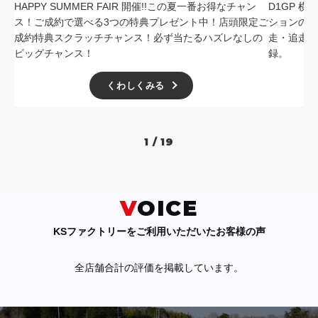
HAPPY SUMMER FAIR 開催!!この夏一番お得なチャン
D1GP 
ス！ご成約で選べる3つの特典プレゼント中！店頭限定ご
ションの中
成約特典スクラッチチャンス！必ず当たるハズレなしの
走・追走
ビッグチャンス！
録。
くわしくみる
1 / 19
VOICE
KSファクトリーをご利用いただいたお客様の声
全店舗合計の評価を掲載しています。