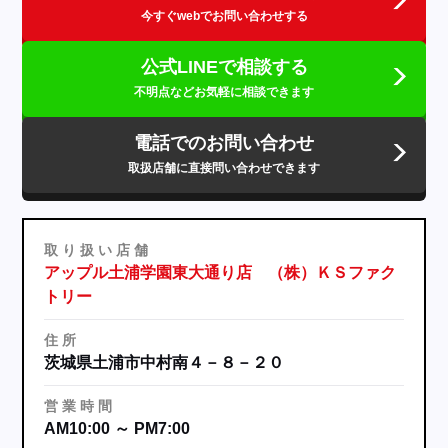
今すぐwebでお問い合わせする
公式LINEで相談する
不明点などお気軽に相談できます
電話でのお問い合わせ
取扱店舗に直接問い合わせできます
取
り
扱
い
店
舗
アップル土浦学園東大通り店 （株）ＫＳファク
トリー
住
所
茨城県土浦市中村南４－８－２０
営
業
時
間
AM10:00 ～ PM7:00