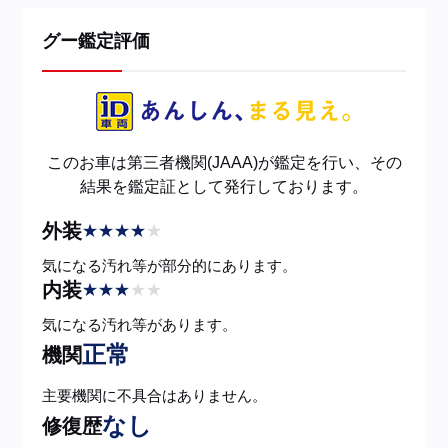
グー鑑定評価
このお車は第三者機関(JAAA)が鑑定を行い、その
結果を鑑定証として発行しております。
外装
★
★
★
★
★
気になる汚れ等が部分的にあります。
内装
★
★
★
★
★
気になる汚れ等があります。
正常
機関
主要機関に不具合はありません。
なし
修復歴