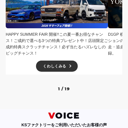
採用情報
店舗問い合わせ
HAPPY SUMMER FAIR 開催!!この夏一番お得なチャン
D1GP 
ス！ご成約で選べる3つの特典プレゼント中！店頭限定ご
ションの中
成約特典スクラッチチャンス！必ず当たるハズレなしの
走・追走
ビッグチャンス！
録。
くわしくみる
1 / 19
VOICE
KSファクトリーをご利用いただいたお客様の声