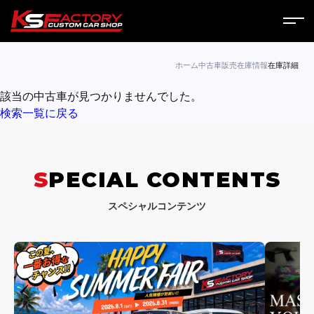
ホーム
ホーム
中古車販売
在庫情報
在庫詳細
該当の中古車が見つかりませんでした。
サービス
検索一覧に戻る
会社案内
コラム
SPECIAL CONTENTS
ニュース
スペシャルコンテンツ
営業日
お問い合わせ