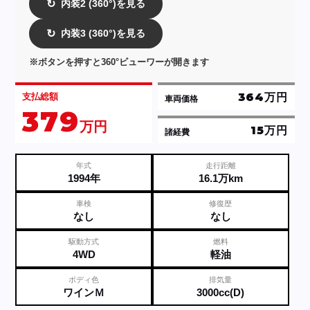
内装2 (360°)を見る
↻
内装3 (360°)を見る
↻
※ボタンを押すと360°ビューワーが開きます
364万円
支払総額
車両価格
379
万円
15万円
諸経費
年式
走行距離
1994年
16.1万km
車検
修復歴
なし
なし
駆動方式
燃料
4WD
軽油
ボディ色
排気量
ワインＭ
3000cc(D)