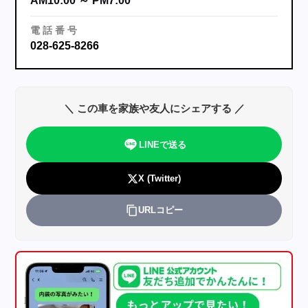
AM10:00 ～ PM7:00
電
話
番
号
028-625-8266
＼ この車を家族や友人にシェアする ／
LINEで送る
X (Twitter)
URLコピー