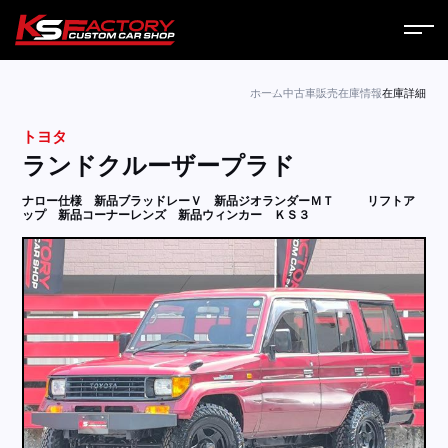
ホーム
ホーム
中古車販売
在庫情報
在庫詳細
トヨタ
サービス
ランドクルーザープラド
会社案内
ナロー仕様 新品ブラッドレーＶ 新品ジオランダーＭＴ
リフトア
ップ 新品コーナーレンズ 新品ウィンカー ＫＳ３
コラム
ニュース
営業日
お問い合わせ