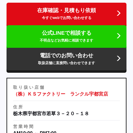
在庫確認・見積もり依頼
今すぐwebでお問い合わせする
公式LINEで相談する
不明点などお気軽に相談できます
電話でのお問い合わせ
取扱店舗に直接問い合わせできます
取
り
扱
い
店
舗
（株）ＫＳファクトリー ランクル宇都宮店
住
所
栃木県宇都宮市若草３－２０－１８
営
業
時
間