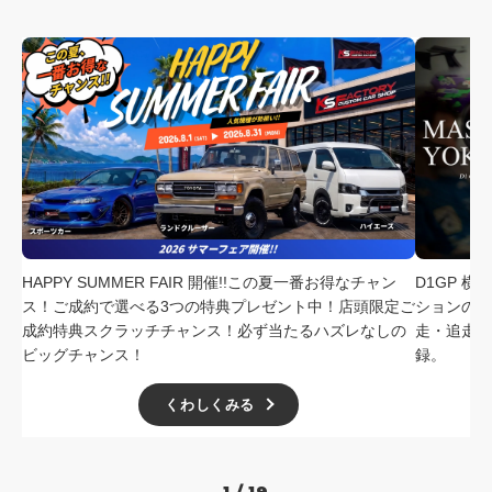
HAPPY SUMMER FAIR 開催!!この夏一番お得なチャン
D1GP 
ス！ご成約で選べる3つの特典プレゼント中！店頭限定ご
ションの中
成約特典スクラッチチャンス！必ず当たるハズレなしの
走・追走
ビッグチャンス！
録。
くわしくみる