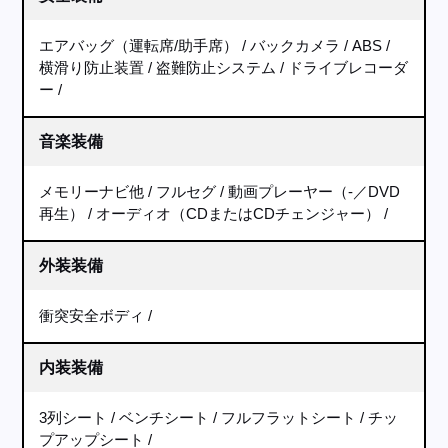
エアバッグ（運転席/助手席）
バックカメラ
ABS
横滑り防止装置
盗難防止システム
ドライブレコーダ
ー
音楽装備
メモリーナビ他
フルセグ
動画プレーヤー（-／DVD
再生）
オーディオ（CDまたはCDチェンジャー）
外装装備
衝突安全ボディ
内装装備
3列シート
ベンチシート
フルフラットシート
チッ
プアップシート