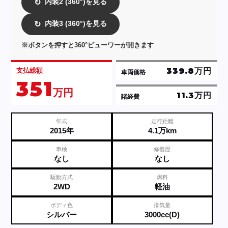
内装2 (360°)を見る
↻
内装3 (360°)を見る
↻
※ボタンを押すと360°ビューワーが開きます
339.8万円
支払総額
車両価格
351
万円
11.3万円
諸経費
年式
走行距離
2015年
4.1万km
車検
修復歴
なし
なし
駆動方式
燃料
2WD
軽油
ボディ色
排気量
シルバー
3000cc(D)