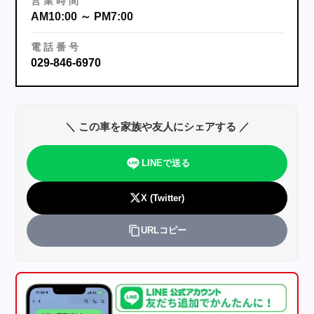
営
業
時
間
AM10:00 ～ PM7:00
電
話
番
号
029-846-6970
＼ この車を家族や友人にシェアする ／
LINEで送る
X (Twitter)
URLコピー