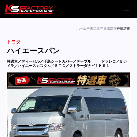
ホーム
ホーム
中古車販売
在庫情報
在庫詳細
トヨタ
サービス
ハイエースバン
会社案内
特選車／ディーゼル／千鳥シートカバー／テーブル
ドラレコ／Ｂカ
メラ／ハイエースカスタム／ＥＴＣ／ストラーダナビ！ＫＳ１
コラム
ニュース
営業日
お問い合わせ