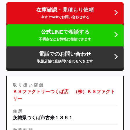
在庫確認・見積もり依頼
今すぐwebでお問い合わせする
公式LINEで相談する
不明点などお気軽に相談できます
電話でのお問い合わせ
取扱店舗に直接問い合わせできます
取
り
扱
い
店
舗
ＫＳファクトリーつくば店 （株）ＫＳファクト
リー
住
所
茨城県つくば市古来１３６１