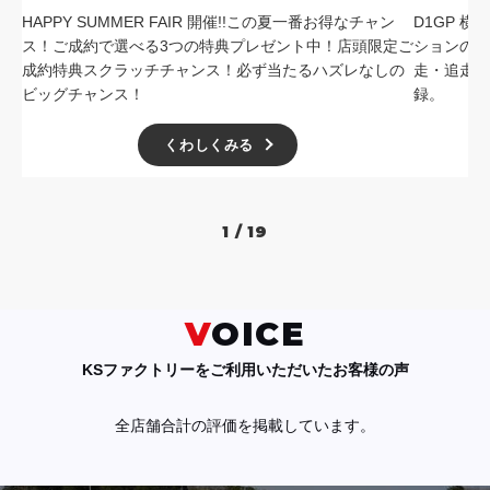
HAPPY SUMMER FAIR 開催!!この夏一番お得なチャン
D1GP 
ス！ご成約で選べる3つの特典プレゼント中！店頭限定ご
ションの中
成約特典スクラッチチャンス！必ず当たるハズレなしの
走・追走
ビッグチャンス！
録。
くわしくみる
1 / 19
VOICE
KSファクトリーをご利用いただいたお客様の声
全店舗合計の評価を掲載しています。