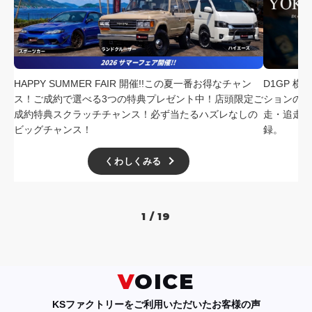
採用情報
店舗問い合わせ
HAPPY SUMMER FAIR 開催!!この夏一番お得なチャン
D1GP 
ス！ご成約で選べる3つの特典プレゼント中！店頭限定ご
ションの中
成約特典スクラッチチャンス！必ず当たるハズレなしの
走・追走
ビッグチャンス！
録。
くわしくみる
1 / 19
VOICE
KSファクトリーをご利用いただいたお客様の声