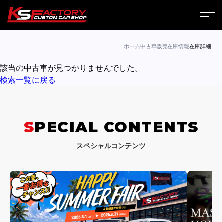
ホーム
ホーム
中古車販売
在庫情報
在庫詳細
該当の中古車が見つかりませんでした。
サービス
検索一覧に戻る
会社案内
コラム
SPECIAL CONTENTS
ニュース
スペシャルコンテンツ
営業日
お問い合わせ