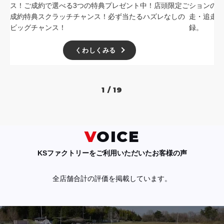
ス！ご成約で選べる3つの特典プレゼント中！店頭限定ご
ションの中
成約特典スクラッチチャンス！必ず当たるハズレなしの
走・追走
ビッグチャンス！
録。
くわしくみる
1 / 19
VOICE
KSファクトリーをご利用いただいたお客様の声
全店舗合計の評価を掲載しています。