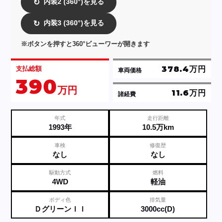
内装2 (360°)を見る
↻
内装3 (360°)を見る
↻
※ボタンを押すと360°ビューワーが開きます
378.4万円
支払総額
車両価格
390
万円
11.6万円
諸経費
年式
走行距離
1993年
10.5万km
車検
修復歴
なし
なし
駆動方式
燃料
4WD
軽油
ボディ色
排気量
ＤグリーンＩＩ
3000cc(D)