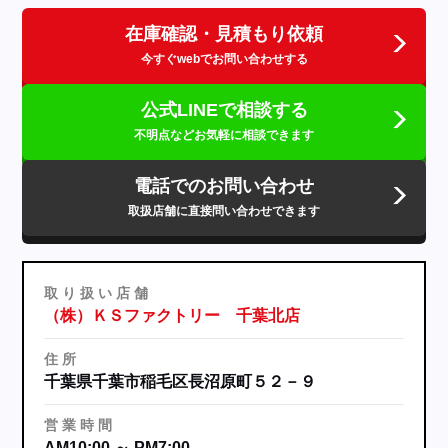
在庫確認・見積もり依頼
今すぐwebでお問い合わせする
公式LINEで相談する
不明点などお気軽に相談できます
電話でのお問い合わせ
取扱店舗に直接問い合わせできます
取
り
扱
い
店
舗
（株）ＫＳファクトリー 千葉北店
住
所
千葉県千葉市稲毛区長沼原町５２－９
営
業
時
間
AM10:00 ～ PM7:00