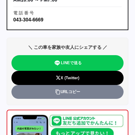
電
話
番
号
043-304-6669
＼ この車を家族や友人にシェアする ／
LINEで送る
X (Twitter)
URLコピー