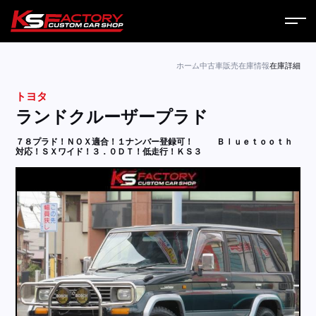
ホーム
ホーム
中古車販売
在庫情報
在庫詳細
トヨタ
サービス
ランドクルーザープラド
会社案内
７８プラド！ＮＯＸ適合！１ナンバー登録可！
Ｂｌｕｅｔｏｏｔｈ
対応！ＳＸワイド！３．０ＤＴ！低走行！ＫＳ３
コラム
ニュース
営業日
お問い合わせ