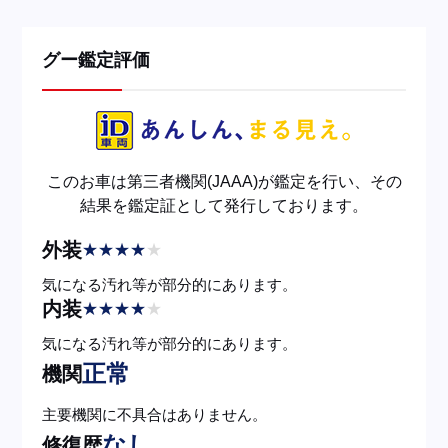
グー鑑定評価
このお車は第三者機関(JAAA)が鑑定を行い、その
結果を鑑定証として発行しております。
外装
★
★
★
★
★
気になる汚れ等が部分的にあります。
内装
★
★
★
★
★
気になる汚れ等が部分的にあります。
正常
機関
主要機関に不具合はありません。
なし
修復歴