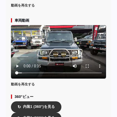
動画を再生する
車両動画
動画を再生する
360°ビュー
内装1 (360°)を見る
↻