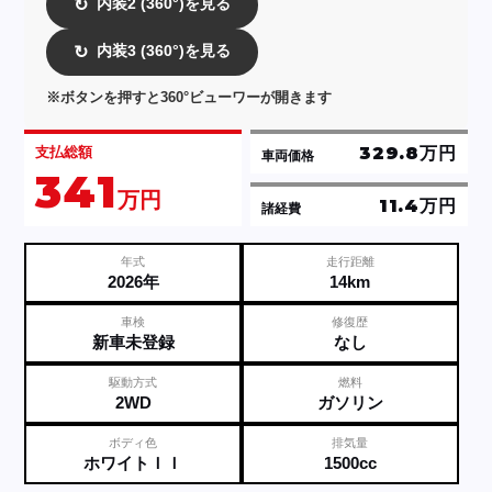
内装2 (360°)を見る
↻
内装3 (360°)を見る
↻
※ボタンを押すと360°ビューワーが開きます
329.8万円
支払総額
車両価格
341
万円
11.4万円
諸経費
年式
走行距離
2026年
14km
車検
修復歴
新車未登録
なし
駆動方式
燃料
2WD
ガソリン
ボディ色
排気量
ホワイトＩＩ
1500cc