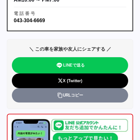
電
話
番
号
043-304-6669
＼ この車を家族や友人にシェアする ／
LINEで送る
X (Twitter)
URLコピー