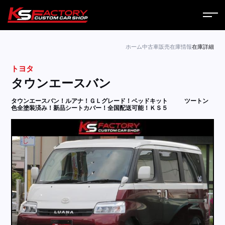
ホーム
ホーム
中古車販売
在庫情報
在庫詳細
トヨタ
サービス
タウンエースバン
会社案内
タウンエースバン！ルアナ！ＧＬグレード！ベッドキット
ツートン
色全塗装済み！新品シートカバー！全国配送可能！ＫＳ５
コラム
ニュース
営業日
お問い合わせ