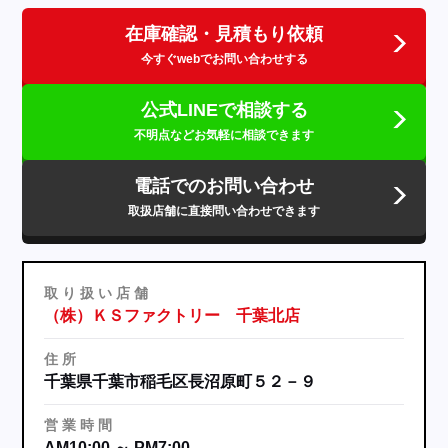
在庫確認・見積もり依頼
今すぐwebでお問い合わせする
公式LINEで相談する
不明点などお気軽に相談できます
電話でのお問い合わせ
取扱店舗に直接問い合わせできます
取
り
扱
い
店
舗
（株）ＫＳファクトリー 千葉北店
住
所
千葉県千葉市稲毛区長沼原町５２－９
営
業
時
間
AM10:00 ～ PM7:00