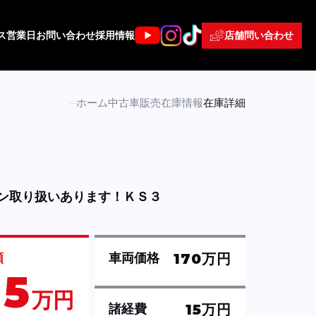
店舗問い合わせ
ス
営業日
お問い合わせ
採用情報
ホーム
中古車販売
在庫情報
在庫詳細
ン取り扱いあります！ＫＳ３
170万円
額
車両価格
85
万円
15万円
諸経費