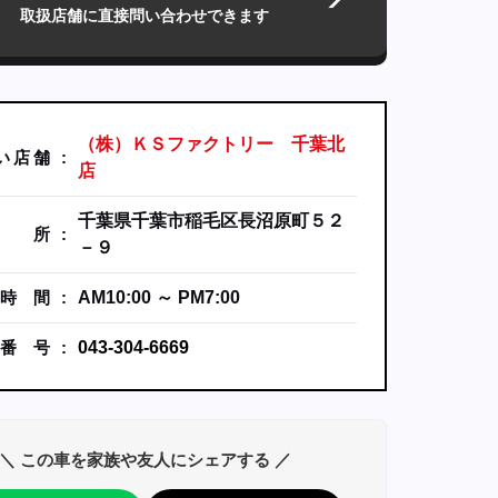
取扱店舗に直接問い合わせできます
（株）ＫＳファクトリー 千葉北
い
店
舗
店
千葉県千葉市稲毛区長沼原町５２
所
－９
時
間
AM10:00 ～ PM7:00
番
号
043-304-6669
＼ この車を家族や友人にシェアする ／