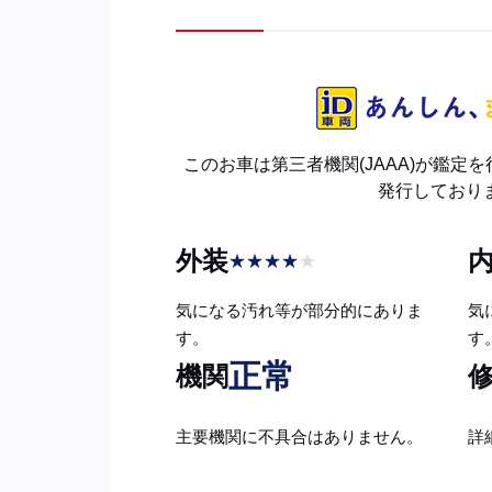
このお車は第三者機関(JAAA)が鑑定
発行しており
外装
★
★
★
★
★
気になる汚れ等が部分的にありま
気
す。
す
正常
機関
主要機関に不具合はありません。
詳