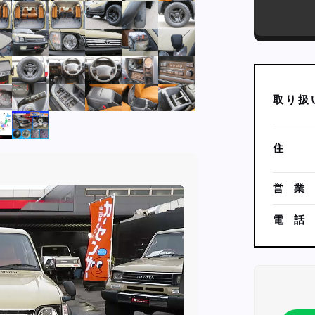
取
り
扱
住
営
業
電
話