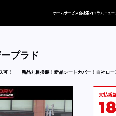
ホーム
サービス
会社案内
コラム
ニュー
ザープラド
送可！
新品丸目換装！新品シートカバー！自社ロー
支払総
1