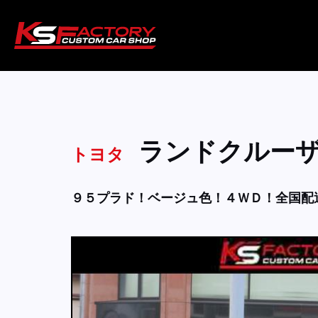
ランドクルー
トヨタ
９５プラド！ベージュ色！４ＷＤ！全国配