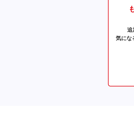
追
気にな