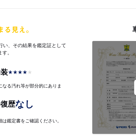
を行い、その結果を鑑定証として
ます。
内装
★
★
★
★
★
になる汚れ等が部分的にありま
。
なし
修復歴
細は鑑定書をご確認ください。