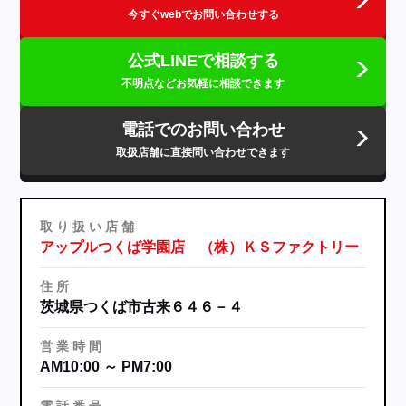
今すぐwebでお問い合わせする
公式LINEで相談する
不明点などお気軽に相談できます
電話でのお問い合わせ
取扱店舗に直接問い合わせできます
取
り
扱
い
店
舗
アップルつくば学園店 （株）ＫＳファクトリー
住
所
茨城県つくば市古来６４６－４
営
業
時
間
AM10:00 ～ PM7:00
電
話
番
号