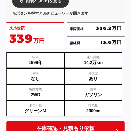
内装2 (360°)を見る
↻
※ボタンを押すと360°ビューワーが開きます
326.2万円
支払総額
車両価格
339
万円
13.6万円
諸経費
年式
走行距離
1999年
14.2万km
車検
修復歴
なし
あり
駆動方式
燃料
2WD
ガソリン
ボディ色
排気量
グリーンＭ
2000cc
在庫確認・見積もり依頼