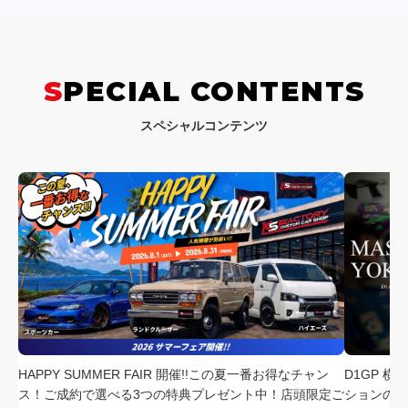
SPECIAL CONTENTS
スペシャルコンテンツ
HAPPY SUMMER FAIR 開催!!この夏一番お得なチャン
D1GP 
ス！ご成約で選べる3つの特典プレゼント中！店頭限定ご
ションの中