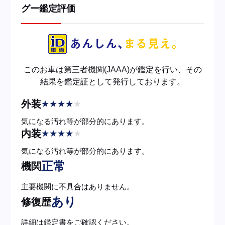
グー鑑定評価
このお車は第三者機関(JAAA)が鑑定を行い、その
結果を鑑定証として発行しております。
外装
★
★
★
★
★
気になる汚れ等が部分的にあります。
内装
★
★
★
★
★
気になる汚れ等が部分的にあります。
正常
機関
主要機関に不具合はありません。
あり
修復歴
詳細は鑑定書をご確認ください。