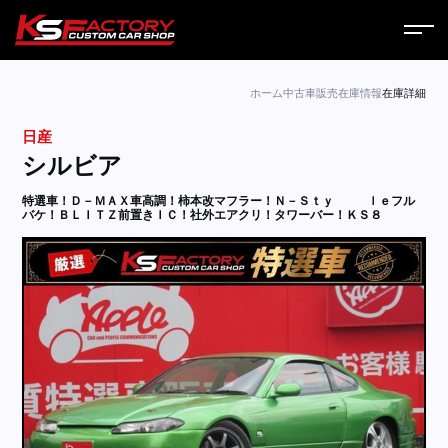
ホーム
ホーム
中古車販売
在庫情報
在庫詳細
日産
サービス
シルビア
会社案内
特選車！Ｄ－ＭＡＸ車高調！柿本改マフラー！Ｎ－Ｓｔｙ
ｌｅフル
バケ！ＢＬＩＴＺ前置きＩＣ！社外エアクリ！タワーバー！ＫＳ８
コラム
ニュース
営業日
お問い合わせ