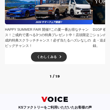
採用情報
店舗問い合わせ
HAPPY SUMMER FAIR 開催!!この夏一番お得なチャン
D1GP 
ス！ご成約で選べる3つの特典プレゼント中！店頭限定ご
ションの中
成約特典スクラッチチャンス！必ず当たるハズレなしの
走・追走
ビッグチャンス！
録。
くわしくみる
1 / 19
VOICE
KSファクトリーをご利用いただいたお客様の声