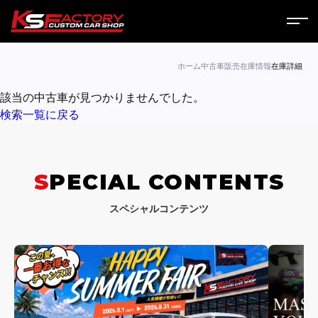
ホーム
ホーム
中古車販売
在庫情報
在庫詳細
該当の中古車が見つかりませんでした。
サービス
検索一覧に戻る
会社案内
コラム
SPECIAL CONTENTS
ニュース
スペシャルコンテンツ
営業日
お問い合わせ