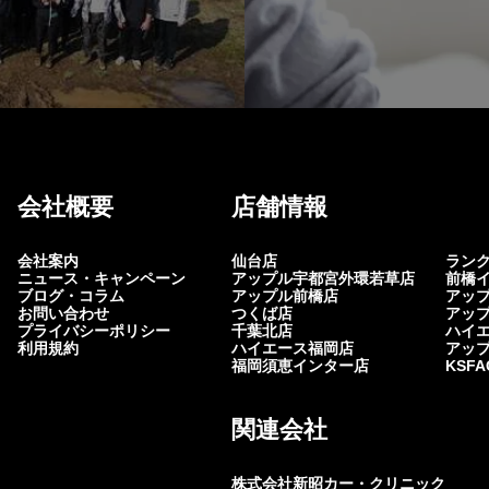
会社概要
店舗情報
会社案内
仙台店
ラン
ニュース・キャンペーン
アップル宇都宮外環若草店
前橋
ブログ・コラム
アップル前橋店
アッ
お問い合わせ
つくば店
アッ
プライバシーポリシー
千葉北店
ハイ
利用規約
ハイエース福岡店
アッ
福岡須恵インター店
KSF
関連会社
株式会社新昭カー・クリニック