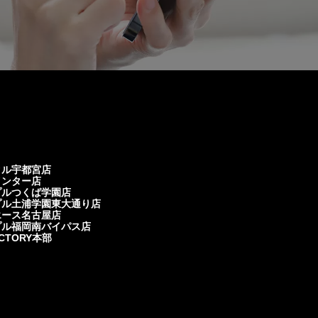
クル宇都宮店
インター店
プルつくば学園店
プル土浦学園東大通り店
エース名古屋店
プル福岡南バイパス店
ACTORY本部