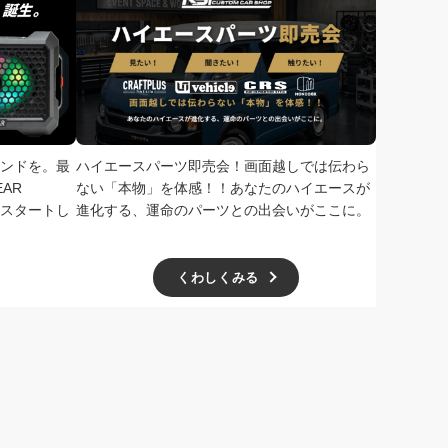
ンドを。最
ハイエースパーツ即売会！画面越しでは伝わら
次回、2026
AR
ない「本物」を体感！！あなたのハイエースが
で開催！ド
扱いをスタートし
進化する、運命のパーツとの出会いがここに。
学無料、一
ー主催の極
くわしくみる