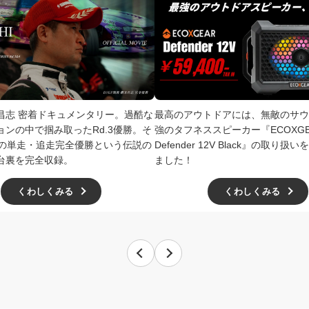
井昌志 密着ドキュメンタリー。過酷な
最高のアウトドアには、無敵のサウ
ョンの中で掴み取ったRd.3優勝。そ
強のタフネススピーカー『ECOXGE
4での単走・追走完全優勝という伝説の
Defender 12V Black』の取り
台裏を完全収録。
ました！
くわしくみる
くわしくみる